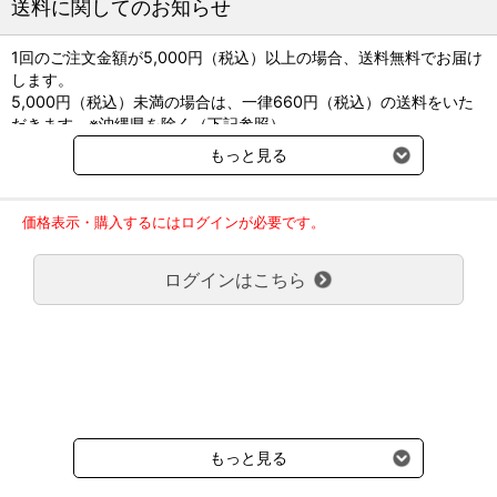
送料に関してのお知らせ
※国外からの取り寄せのためお時間をいただく場合がございま
す。
医療機器許認可番号は製造付属の添付文書を参照下さい。
1回のご注文金額が5,000円（税込）以上の場合、送料無料でお届け
します。
長くご愛用いただくために。
5,000円（税込）未満の場合は、一律660円（税込）の送料をいた
専用のメンテナンスオイル「ステリリットi」の商品ページでは、
だきます。※沖縄県を除く（下記参照）
メンテナンス方法をご案内しております。
※2017年11月14日（火）より沖縄県へのお届けにつきましては、1
もっと見る
正しいメンテナンスは、破損、変色、錆びなどの予防につながり
回のご注文金額（税込）が、30,000円以上で配送無料となります。
ます。是非ご一読ください。
30,000円未満の場合、1,800円（税込）の送料をいただきます。
ご了承のほどよろしくお願い致します。
価格表示・購入するにはログインが必要です。
弊社都合でお届けが２回以上に分かれる場合の送料負担は、１回分
メンテナンス用オイル ステリリットｉの商品ページはこちら
のみで新たな送料は発生しません。
ログインはこちら
大型商品送料が必要な商品をご注文の場合は、大型商品送料のみご
負担頂きます。
通常送料660円はかかりません。
クール便の商品につきましては、一律220円のクール便送料をいた
だきます。（沖縄、小笠原諸島以外）
要冷蔵の液剤・薬品の沖縄県及び小笠原諸島へのお届けには、通常
送料660円（税込）に加えて別途クール便代990円（税込）を申し
受けます。
もっと見る