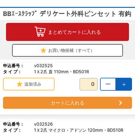
BBｴｰｽｸﾗｯﾌﾟ デリケート外科ピンセット 有鈎
まとめてカートに入れる
お買い物候補（すべて）
申込番号：
v032525
タ イ プ：
1Ｘ2爪 直 110mm・BD501R
ー
＋
追加済み
カートに入れる
申込番号：
v032526
タ イ プ：
1Ｘ2爪 マイクロ・アドソン 120mm・BD510R