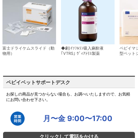
富士ドライケムスライド（動
◆劇)ｲｿﾌﾙﾗﾝ吸入麻酔液
ペピイマ
物用）
｢VTRS｣ ｳﾞｨｱﾄﾘｽ製薬
型ペット
ペピイベットサポートデスク
お探しの商品が見つからない場合も、お調べいたしますので、お気軽
にお問い合わせ下さい。
月〜金 9:00〜17:00
クリックして電話をかける