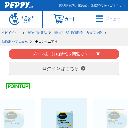
動物病院向け医薬品、医療材ならペピイベット
サクッと
カート
メニュー
発注
ペピイベット
動物用医薬品
動物用 抗生物質製剤・サルファ剤
動物用 セフェム系
◆コンベニア注
ログイン後、詳細情報を閲覧できます▼
ログインはこちら