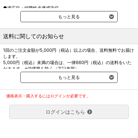
●適応症：細菌性皮膚感染症
もっと見る
※別途クール便送料220円（税込）をご請求させていただきます。
送料に関してのお知らせ
1回のご注文金額が5,000円（税込）以上の場合、送料無料でお届け
します。
5,000円（税込）未満の場合は、一律660円（税込）の送料をいた
だきます。※沖縄県を除く（下記参照）
※2017年11月14日（火）より沖縄県へのお届けにつきましては、1
もっと見る
回のご注文金額（税込）が、30,000円以上で配送無料となります。
30,000円未満の場合、1,800円（税込）の送料をいただきます。
ご了承のほどよろしくお願い致します。
価格表示・購入するにはログインが必要です。
弊社都合でお届けが２回以上に分かれる場合の送料負担は、１回分
のみで新たな送料は発生しません。
ログインはこちら
大型商品送料が必要な商品をご注文の場合は、大型商品送料のみご
負担頂きます。
通常送料660円はかかりません。
クール便の商品につきましては、一律220円のクール便送料をいた
だきます。（沖縄、小笠原諸島以外）