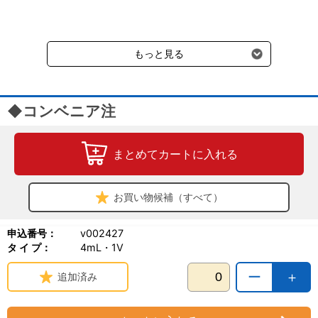
要冷蔵の液剤・薬品の沖縄県及び小笠原諸島へのお届けには、通常
送料660円（税込）に加えて別途クール便代990円（税込）を申し
受けます。
もっと見る
◆コンベニア注
まとめてカートに入れる
お買い物候補（すべて）
申込番号：
v002427
タ イ プ：
4mL・1V
ー
＋
追加済み