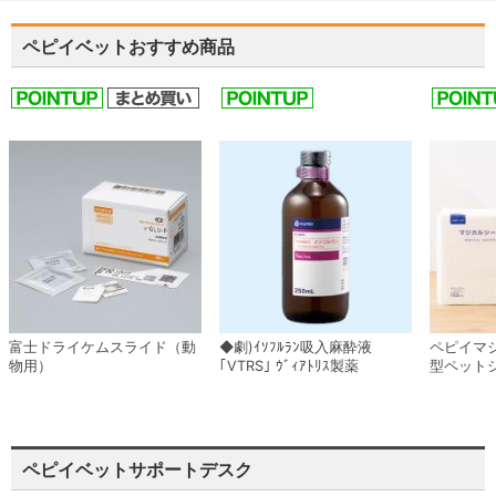
ペピイベットおすすめ商品
富士ドライケムスライド（動
◆劇)ｲｿﾌﾙﾗﾝ吸入麻酔液
ペピイマ
物用）
｢VTRS｣ ｳﾞｨｱﾄﾘｽ製薬
型ペット
ペピイベットサポートデスク