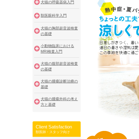
犬猫の呼吸器病入門
獣医眼科学入門
犬猫の胸部超音波検査
の基礎
小動物臨床における
MRI検査入門
犬猫の腹部超音波検査
の基礎
犬猫の腫瘍診断治療の
基礎
犬猫の腫瘍外科の考え
方と基礎
Client Satisfaction
獣医師・スタッフ向け