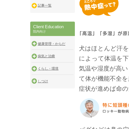
記事一覧
Client Education
院内向け
健康管理・からだ
犬はほとんど汗を
病気と治療
によって体温を下
気温や湿度が高い
くらし・環境
て体が機能不全を
しつけ
症状が進めば命の