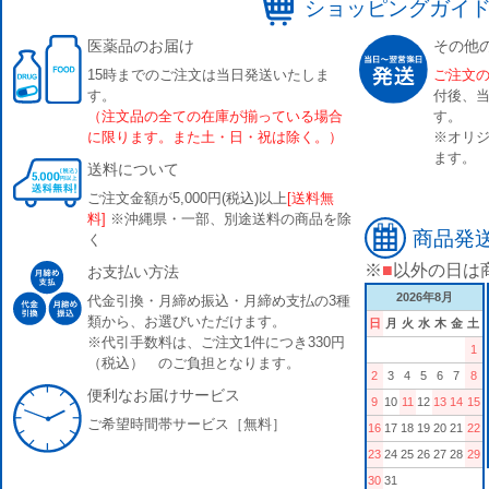
ショッピングガイ
医薬品のお届け
その他
15時までのご注文は当日発送いたしま
ご注文
す。
付後、
（注文品の全ての在庫が揃っている場合
す。
に限ります。また土・日・祝は除く。）
※オリジ
ます。
送料について
ご注文金額が5,000円(税込)以上
[送料無
料]
※沖縄県・一部、別途送料の商品を除
商品発
く
※
■
以外の日は
お支払い方法
2026年8月
代金引換・月締め振込・月締め支払の3種
類から、お選びいただけます。
日
月
火
水
木
金
土
※代引手数料は、ご注文1件につき330円
1
（税込） のご負担となります。
2
3
4
5
6
7
8
便利なお届けサービス
9
10
11
12
13
14
15
ご希望時間帯サービス［無料］
16
17
18
19
20
21
22
23
24
25
26
27
28
29
30
31