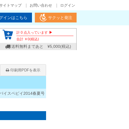
サイトマップ
お問い合わせ
ログイン
グインはこちら
サクッと発注
▶
計
0
点入っています
合計 ￥
0
(税込)
送料無料まであと ¥
5,000
(税込)
印刷用PDFを表示
バイスペピイ2014春夏号