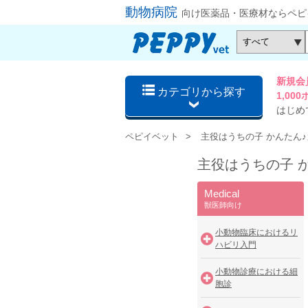
動物病院
向け医薬品・医療材ならペピ
新規会
カテゴリから探す
1,0
はじめ
ペピイベット
主役はうちの子 かんたん
主役はうちの子 
Medical
獣医師向け
小動物臨床におけるリ
ハビリ入門
小動物診療における細
胞診