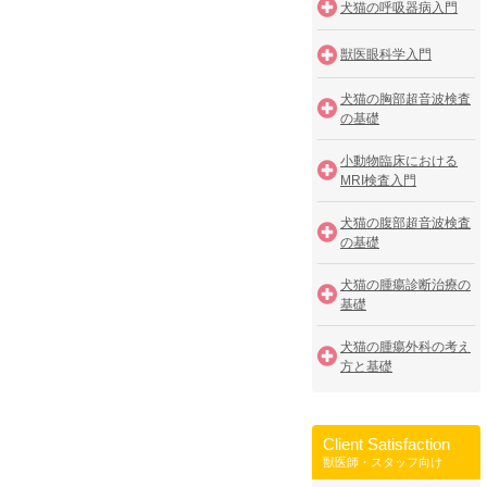
犬猫の呼吸器病入門
獣医眼科学入門
犬猫の胸部超音波検査
の基礎
小動物臨床における
MRI検査入門
犬猫の腹部超音波検査
の基礎
犬猫の腫瘍診断治療の
基礎
犬猫の腫瘍外科の考え
方と基礎
Client Satisfaction
獣医師・スタッフ向け