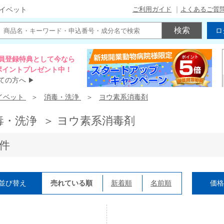
ご利用ガイド
よくあるご質
イベット
ロ
員登録特典として今なら
00ポイントプレゼント中！
ての方へ
▶
イベット
消毒・洗浄
ヨウ素系消毒剤
毒・洗浄 ＞ ヨウ素系消毒剤
0件
並び替え
売れている順
新着順
名前順
価