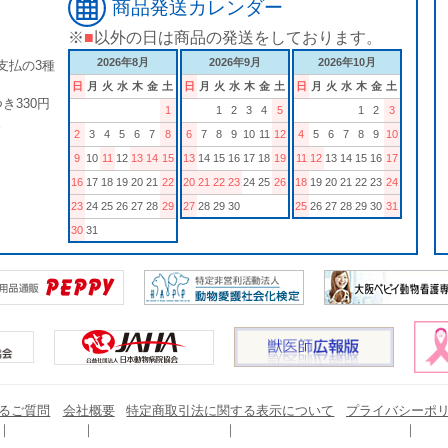
商品発送カレンダー
※
■
以外の日は商品の発送をしております。
2026年8月
2026年9月
2026年10月
支払の3種
日
月
火
水
木
金
土
日
月
火
水
木
金
土
日
月
火
水
木
金
土
き330円
1
1
2
3
4
5
1
2
3
。
2
3
4
5
6
7
8
6
7
8
9
10
11
12
4
5
6
7
8
9
10
9
10
11
12
13
14
15
13
14
15
16
17
18
19
11
12
13
14
15
16
17
16
17
18
19
20
21
22
20
21
22
23
24
25
26
18
19
20
21
22
23
24
23
24
25
26
27
28
29
27
28
29
30
25
26
27
28
29
30
31
30
31
るご質問
会社概要
特定商取引法に関する表示について
プライバシーポ