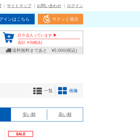
問
サイトマップ
お問い合わせ
ログイン
グインはこちら
サクッと発注
▶
計
0
点入っています
合計 ￥
0
(税込)
送料無料まであと ¥
5,000
(税込)
一覧
画像
格
安い順
高い順