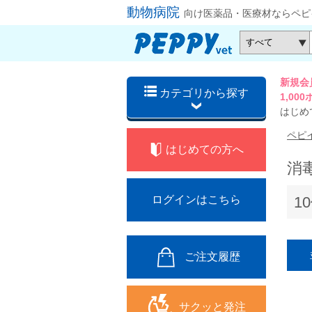
動物病院
向け医薬品・医療材ならペピ
新規会
カテゴリから探す
1,0
はじめ
ペピ
はじめての方へ
消
1
ログインはこちら
ご注文履歴
サクッと発注