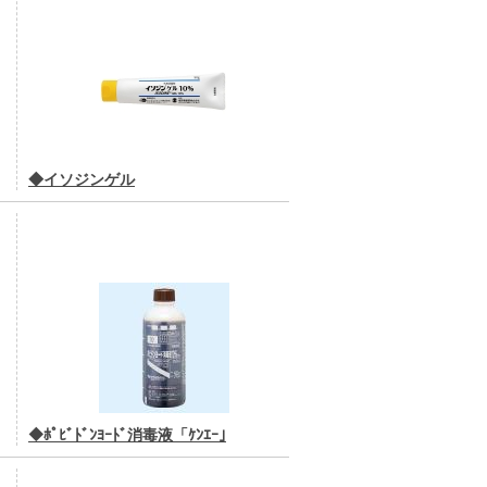
◆イソジンゲル
◆ﾎﾟﾋﾞﾄﾞﾝﾖｰﾄﾞ消毒液「ｹﾝｴｰ｣