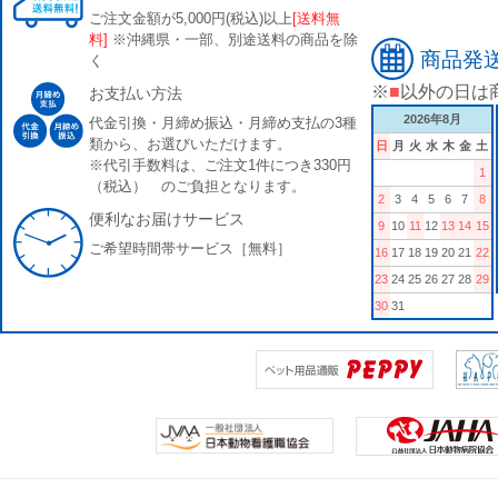
ご注文金額が5,000円(税込)以上
[送料無
料]
※沖縄県・一部、別途送料の商品を除
商品発
く
※
■
以外の日は
お支払い方法
2026年8月
代金引換・月締め振込・月締め支払の3種
類から、お選びいただけます。
日
月
火
水
木
金
土
※代引手数料は、ご注文1件につき330円
1
（税込） のご負担となります。
2
3
4
5
6
7
8
便利なお届けサービス
9
10
11
12
13
14
15
ご希望時間帯サービス［無料］
16
17
18
19
20
21
22
23
24
25
26
27
28
29
30
31