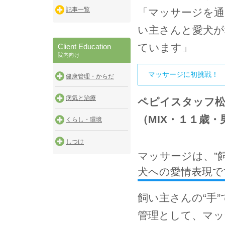
記事一覧
「マッサージを通
い主さんと愛犬が
ています」
Client Education
院内向け
マッサージに初挑戦！
健康管理・からだ
病気と治療
ペピイスタッフ
（MIX・１１歳・
くらし・環境
しつけ
マッサージは、”
犬への愛情表現で
飼い主さんの“手
管理として、マッ