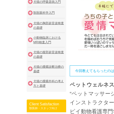
犬猫の呼吸器病入門
獣医眼科学入門
犬猫の胸部超音波検査
の基礎
小動物臨床における
MRI検査入門
犬猫の腹部超音波検査
の基礎
犬猫の腫瘍診断治療の
今回教えてもらったの
基礎
犬猫の腫瘍外科の考え
ペットウェルネス
方と基礎
“ペットマッサー
インストラクター
Client Satisfaction
獣医師・スタッフ向け
ピイ動物看護専門