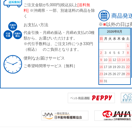
ご注文金額が5,000円(税込)以上
[送料無
料]
※沖縄県・一部、別途送料の商品を除
商品発
く
※
■
以外の日は
お支払い方法
2026年8月
代金引換・月締め振込・月締め支払の3種
類から、お選びいただけます。
日
月
火
水
木
金
土
※代引手数料は、ご注文1件につき330円
1
（税込） のご負担となります。
2
3
4
5
6
7
8
便利なお届けサービス
9
10
11
12
13
14
15
ご希望時間帯サービス［無料］
16
17
18
19
20
21
22
23
24
25
26
27
28
29
30
31