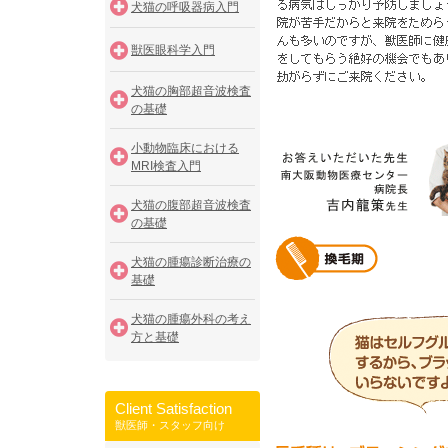
犬猫の呼吸器病入門
獣医眼科学入門
犬猫の胸部超音波検査
の基礎
小動物臨床における
MRI検査入門
犬猫の腹部超音波検査
の基礎
犬猫の腫瘍診断治療の
基礎
犬猫の腫瘍外科の考え
方と基礎
Client Satisfaction
獣医師・スタッフ向け