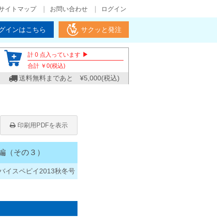
サイトマップ
お問い合わせ
ログイン
グインはこちら
サクッと発注
▶
計
0
点入っています
合計 ￥
0
(税込)
送料無料まであと ¥
5,000
(税込)
印刷用PDFを表示
編（その３）
バイスペピイ2013秋冬号