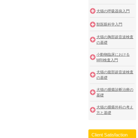
犬猫の呼吸器病入門
獣医眼科学入門
犬猫の胸部超音波検査
の基礎
小動物臨床における
MRI検査入門
犬猫の腹部超音波検査
の基礎
犬猫の腫瘍診断治療の
基礎
犬猫の腫瘍外科の考え
方と基礎
Client Satisfaction