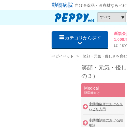
動物病院
向け医薬品・医療材ならペピ
新規会
カテゴリから探す
1,0
はじめ
ペピイベット
笑顔・元気・優しさを育む
笑顔・元気・優し
の３）
Medical
獣医師向け
小動物臨床におけるリ
ハビリ入門
小動物診療における細
胞診