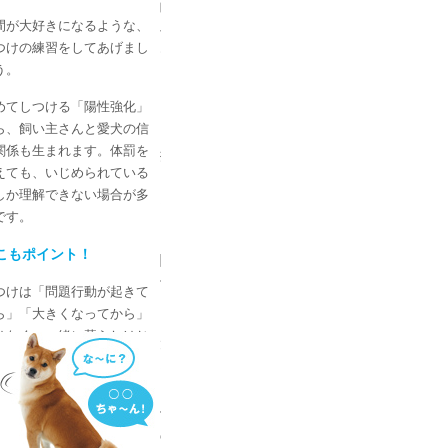
呼
間が大好きになるような、
べ
つけの練習をしてあげまし
ば
う。
「な
～
めてしつける「陽性強化」
に？」
ら、飼い主さんと愛犬の信
と
関係も生まれます。体罰を
振
えても、いじめられている
り
しか理解できない場合が多
向
です。
け
る
こもポイント！
関
係
つけは「問題行動が起きて
に。
ら」「大きくなってから」
はなく、一緒に暮らしはじ
犬
てスグに取り組むことが大
は
です。
、
他
の