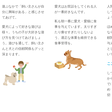
遊ぶなかで「飼い主さんが自
愛犬はお世話をしてくれる人
人
分に興味がある」と感じさせ
が一番好きなんです。
し
てあげて。
ょ
私も朝一番に愛犬・愛猫に食
愛犬によって好きな遊びは
事を与えています。太りすぎ
ほ
様々。うちの子が大好きな遊
たり痩せすぎたりしないよ
な
び方を見つけてあげましょ
う、適正な体重を維持できる
頼
う。遊びを通して、飼い主さ
食事管理を。
与
んと犬との信頼関係もグッと
と
深まります。
い
こ
し
か
で
め
切