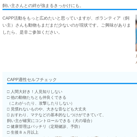
飼い主さんとの絆が強まるきっかけにも。
CAPP活動をもっと広めたいと思っていますが、ボランティア（飼
い主）さんも動物もまだまだ少ないのが現状です。ご興味がありま
したら、是非ご参加ください。
CAPP適性セルフチェック
□
人間大好き！人見知りしない
□
他の動物たちとも仲良くできる
（こわがったり、攻撃したりしない）
□
見慣れないものや、大きな音なども大丈夫
□
おすわり、マテなどの基本的なしつけができていて、
飼い主が確実にコントロールできる（犬の場合）
□
健康管理はバッチリ（定期健診、予防）
□
生後８ヵ月以上