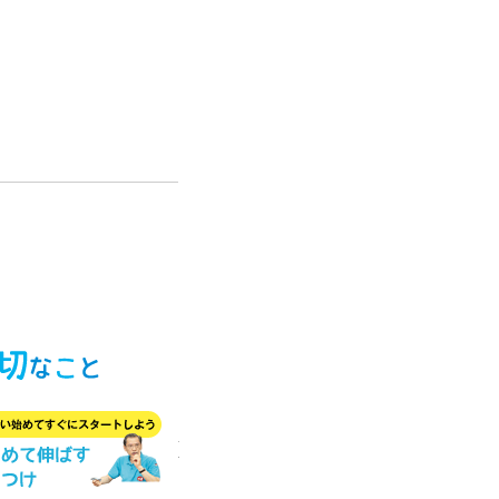
名
前
を