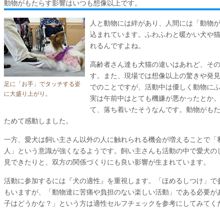
動物がもたらす影響はいつも想像以上です。
人と動物には絆があり、人間には「動物が
込まれています。ふわふわと暖かい犬や
れるんですよね。
高齢者さん達も犬猫の違いはあれど、そ
す。また、現場では想像以上の驚きや発
足に「お手」でタッチする姿
でのことですが、活動中は優しく動物に
に大盛り上がり。
実は午前中はとても機嫌が悪かったとか
て、落ち着いたそうなんです。動物がも
ためて感動しました。
一方、愛犬は飼い主さん以外の人に触れられる機会が増えることで「
人」という意識が強くなるようです。飼い主さんも活動の中で愛犬の
見できたりと、双方の関係づくりにも良い影響が生まれています。
活動に参加するには『犬の適性』を重視します。「ほめるしつけ」で
もいますが、「動物達に苦痛や負担のない楽しい活動」である必要が
子はどうかな？」という方は適性セルフチェックを参考にしてみてく