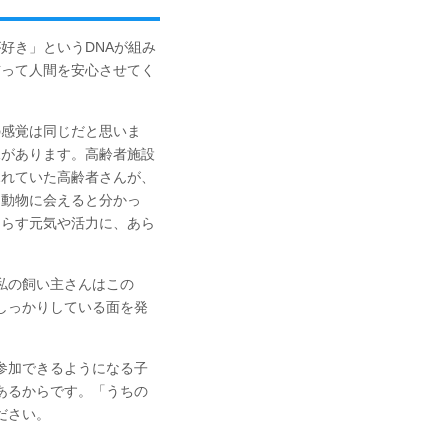
好き」というDNAが組み
猫って人間を安心させてく
の感覚は同じだと思いま
見があります。高齢者施設
ふれていた高齢者さんが、
。動物に会えると分かっ
たらす元気や活力に、あら
私の飼い主さんはこの
しっかりしている面を発
参加できるようになる子
あるからです。「うちの
ださい。