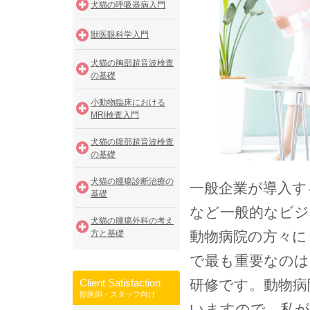
犬猫の呼吸器病入門
獣医眼科学入門
犬猫の胸部超音波検査
の基礎
小動物臨床における
MRI検査入門
犬猫の腹部超音波検査
の基礎
犬猫の腫瘍診断治療の
一般企業が導入す
基礎
など一般的なビジ
犬猫の腫瘍外科の考え
方と基礎
動物病院の方々に
で最も重要なのは
Client Satisfaction
研修です。動物病
獣医師・スタッフ向け
いますので、私