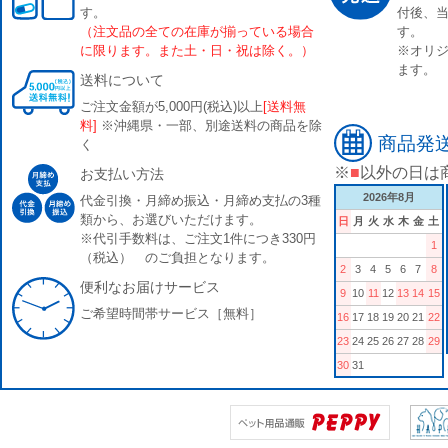
す。
付後、
（注文品の全ての在庫が揃っている場合
す。
に限ります。また土・日・祝は除く。）
※オリジ
ます。
送料について
ご注文金額が5,000円(税込)以上
[送料無
料]
※沖縄県・一部、別途送料の商品を除
商品発
く
※
■
以外の日は
お支払い方法
2026年8月
代金引換・月締め振込・月締め支払の3種
類から、お選びいただけます。
日
月
火
水
木
金
土
※代引手数料は、ご注文1件につき330円
1
（税込） のご負担となります。
2
3
4
5
6
7
8
便利なお届けサービス
9
10
11
12
13
14
15
ご希望時間帯サービス［無料］
16
17
18
19
20
21
22
23
24
25
26
27
28
29
30
31