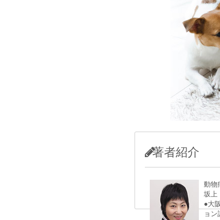
著者紹介
動物
坂上
●大
ョン