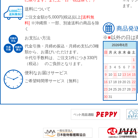
ます。
送料について
ご注文金額が5,000円(税込)以上
[送料無
料]
※沖縄県・一部、別途送料の商品を除
商品発
く
※
■
以外の日は
お支払い方法
2026年8月
代金引換・月締め振込・月締め支払の3種
類から、お選びいただけます。
日
月
火
水
木
金
土
※代引手数料は、ご注文1件につき330円
1
（税込） のご負担となります。
2
3
4
5
6
7
8
便利なお届けサービス
9
10
11
12
13
14
15
ご希望時間帯サービス［無料］
16
17
18
19
20
21
22
23
24
25
26
27
28
29
30
31