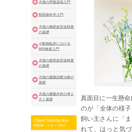
犬猫の呼吸器病入門
獣医眼科学入門
犬猫の胸部超音波検査
の基礎
小動物臨床における
MRI検査入門
犬猫の腹部超音波検査
の基礎
犬猫の腫瘍診断治療の
基礎
犬猫の腫瘍外科の考え
真面目に一生懸命
方と基礎
のが「全体の様子
飼い主さんに「ま
Client Satisfaction
獣医師・スタッフ向け
れて、はっと気