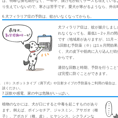
は、明瞭な換毛期がなく、一年中、抜け毛が続くケースも増えている
り生えていないので、寒さは苦手です。愛犬が寒がるようなら、外出
6.犬フィラリア症の予防は、蚊がいなくなってからも。
犬フィラリア症は、蚊が媒介しまし
れなくなっても、最低1～2ヶ月の
です（地域差がありますが、11月～
1回飲む予防薬（※）は1ヵ月間効
く、犬の皮下や筋肉に入り込んだ幼
からです。
適切な回数と時期、予防を行うこと
ぼ完璧に防ぐことができます。
（※）スポットタイプ（滴下式）や注射タイプの予防薬をご利用の場合は
談ください。
7.誤飲や感電、家の中は危険がいっぱい。
植物のなかには、犬が口にすると中毒を起こすものがあり
ます。例えば、ポインセチア、ジャスミン、アサガオ（種
子）、アボカド（種、皮）、ヒヤシンス、シクラメンな