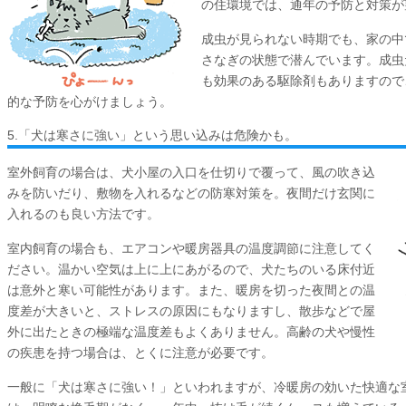
の住環境では、通年の予防と対策が
成虫が見られない時期でも、家の中
さなぎの状態で潜んでいます。成虫
も効果のある駆除剤もありますので
的な予防を心がけましょう。
5.「犬は寒さに強い」という思い込みは危険かも。
室外飼育の場合は、犬小屋の入口を仕切りで覆って、風の吹き込
みを防いだり、敷物を入れるなどの防寒対策を。夜間だけ玄関に
入れるのも良い方法です。
室内飼育の場合も、エアコンや暖房器具の温度調節に注意してく
ださい。温かい空気は上に上にあがるので、犬たちのいる床付近
は意外と寒い可能性があります。また、暖房を切った夜間との温
度差が大きいと、ストレスの原因にもなりますし、散歩などで屋
外に出たときの極端な温度差もよくありません。高齢の犬や慢性
の疾患を持つ場合は、とくに注意が必要です。
一般に「犬は寒さに強い！」といわれますが、冷暖房の効いた快適な