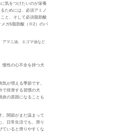
めに気をつけたいのが栄養
くるためには、必須アミノ
ること、そして必須脂肪酸
オメガ6脂肪酸（※2）のバ
。
A、アマニ油、エゴマ油など
、慢性の心不全を持つ犬
。
病気が増える季節です。
外で排泄する習慣の犬
胱炎の原因になることも
す。関節がまだ温まって
た、日常生活でも、滑り
びていると滑りやすくな