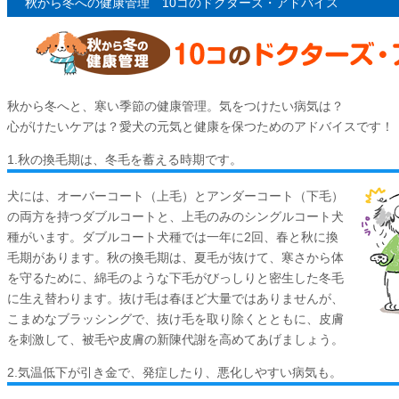
秋から冬への健康管理 10コのドクターズ・アドバイス
秋から冬へと、寒い季節の健康管理。気をつけたい病気は？
心がけたいケアは？愛犬の元気と健康を保つためのアドバイスです！
1.秋の換毛期は、冬毛を蓄える時期です。
犬には、オーバーコート（上毛）とアンダーコート（下毛）
の両方を持つダブルコートと、上毛のみのシングルコート犬
種がいます。ダブルコート犬種では一年に2回、春と秋に換
毛期があります。秋の換毛期は、夏毛が抜けて、寒さから体
を守るために、綿毛のような下毛がびっしりと密生した冬毛
に生え替わります。抜け毛は春ほど大量ではありませんが、
こまめなブラッシングで、抜け毛を取り除くとともに、皮膚
を刺激して、被毛や皮膚の新陳代謝を高めてあげましょう。
2.気温低下が引き金で、発症したり、悪化しやすい病気も。