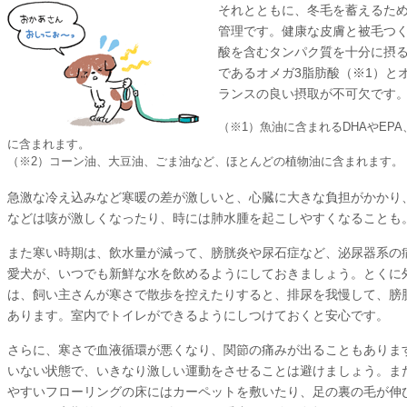
それとともに、冬毛を蓄えるた
管理です。健康な皮膚と被毛つ
酸を含むタンパク質を十分に摂
であるオメガ3脂肪酸（※1）と
ランスの良い摂取が不可欠です
（※1）魚油に含まれるDHAやEP
に含まれます。
（※2）コーン油、大豆油、ごま油など、ほとんどの植物油に含まれます。
急激な冷え込みなど寒暖の差が激しいと、心臓に大きな負担がかかり
などは咳が激しくなったり、時には肺水腫を起こしやすくなることも
また寒い時期は、飲水量が減って、膀胱炎や尿石症など、泌尿器系の
愛犬が、いつでも新鮮な水を飲めるようにしておきましょう。とくに
は、飼い主さんが寒さで散歩を控えたりすると、排尿を我慢して、膀
あります。室内でトイレができるようにしつけておくと安心です。
さらに、寒さで血液循環が悪くなり、関節の痛みが出ることもありま
いない状態で、いきなり激しい運動をさせることは避けましょう。ま
やすいフローリングの床にはカーペットを敷いたり、足の裏の毛が伸