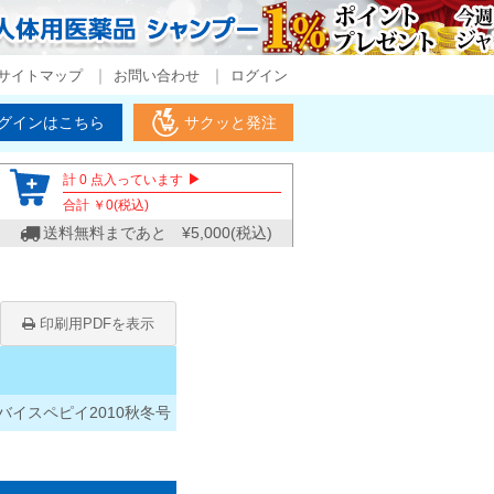
サイトマップ
お問い合わせ
ログイン
グインはこちら
サクッと発注
▶
計
0
点入っています
合計 ￥
0
(税込)
送料無料まであと ¥
5,000
(税込)
印刷用PDFを表示
バイスペピイ2010秋冬号