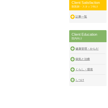
Client Satisfaction
獣医師・スタッフ向け
記事一覧
Client Education
院内向け
健康管理・からだ
病気と治療
くらし・環境
しつけ