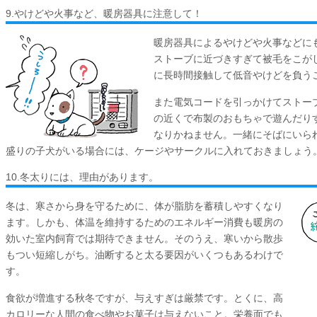
9.やけどや火事など、暖房器具に注意して！
暖房器具によるやけどや火事などに
ストーブに近づきすぎて被毛をこが
に長時間接触して低音やけどを負う
また電気コードを引っかけてストー
の近くで布製のおもちゃで遊んだり
なりかねません。一緒にそばにいら
盛りの子犬がいる場合には、ケージやサークルに入れておきましょう
10.冬太りには、理由があります。
冬は、寒さから身を守るために、体が脂肪を蓄積しやすくなり
ます。しかも、体温を維持するためのエネルギー消費も暖房の
効いた室内飼育では期待できません。そのうえ、寒いから散歩
もつい短縮しがち。油断すると太る要因がいくつもあるわけで
す。
食欲が増進する秋冬ですが、与えすぎは厳禁です。とくに、高
カロリーな人間の食べ物やお菓子は与えないこと。栄養面でも