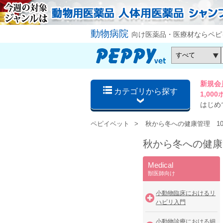
動物病院
向け医薬品・医療材ならペピ
新規会
カテゴリから探す
1,0
はじめ
ペピイベット
秋から冬への健康管理 1
秋から冬への健康
Medical
獣医師向け
小動物臨床におけるリ
ハビリ入門
小動物診療における細