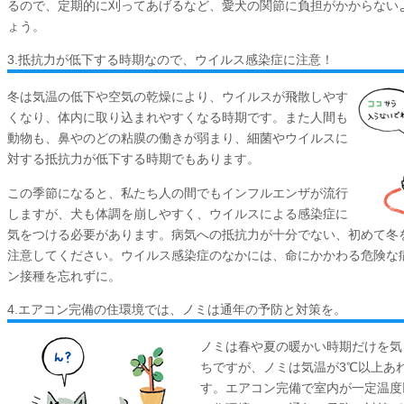
るので、定期的に刈ってあげるなど、愛犬の関節に負担がかからない
ょう。
3.抵抗力が低下する時期なので、ウイルス感染症に注意！
冬は気温の低下や空気の乾燥により、ウイルスが飛散しやす
くなり、体内に取り込まれやすくなる時期です。また人間も
動物も、鼻やのどの粘膜の働きが弱まり、細菌やウイルスに
対する抵抗力が低下する時期でもあります。
この季節になると、私たち人の間でもインフルエンザが流行
しますが、犬も体調を崩しやすく、ウイルスによる感染症に
気をつける必要があります。病気への抵抗力が十分でない、初めて冬
注意してください。ウイルス感染症のなかには、命にかかわる危険な
ン接種を忘れずに。
4.エアコン完備の住環境では、ノミは通年の予防と対策を。
ノミは春や夏の暖かい時期だけを気
ちですが、ノミは気温が3℃以上あ
す。エアコン完備で室内が一定温度