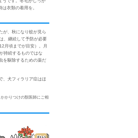
ようです。冬毛がしっか
時は衣類の着用を。
たが、秋になり蚊が見ら
間は、継続して予防が必要
12月頃までが目安）。月
果が持続するものではな
虫を駆除するための薬だ
で、犬フィラリア症はほ
、かかりつけの獣医師にご相