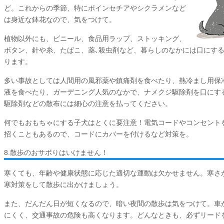
ど。これからの季節、特にポインセチアやシクラメンなど
は身近な鉢花なので、気をつけて。
植物以外にも、ビニール、食品用ラップ、ストッキング、
ボタン、針や糸、たばこ、薬､殺虫剤など、暮らしのなかには口にす
ります。
多い事故としては人間用の風邪薬や鎮痛剤を食べたり、熱冷まし用保
液を食べたり、ガーデニング人気のなかで、ナメクジ駆除剤を口にす
駆除剤などの散布には細心の注意を払ってください。
何でもおもちゃにする子犬はとくに要注意！電気コードやコンセント
招くこともあるので、コードにカバーを付けるなど対策を。
8.散歩のおサボりはいけません！
寒くても、年齢や健康状態に応じた適切な運動は欠かせません。寒さ
寒対策をして散歩に出かけましょう。
また、だんだん日が短くなるので、暗い夜間の散歩は気をつけて。車
にくく、交通事故の危険も高くなります。どんなときも、必ずリード