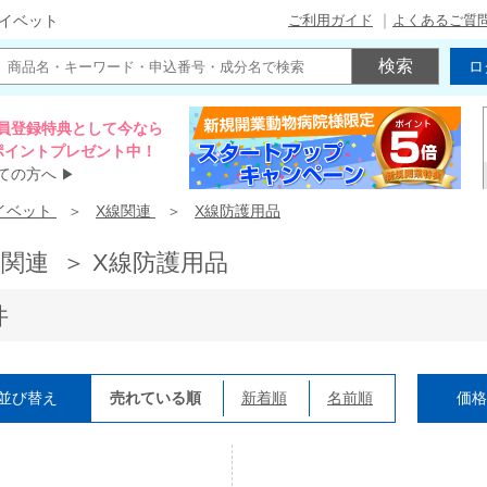
ご利用ガイド
よくあるご質
イベット
ロ
員登録特典として今なら
00ポイントプレゼント中！
ての方へ
▶
イベット
X線関連
X線防護用品
線関連 ＞ X線防護用品
件
並び替え
売れている順
新着順
名前順
価