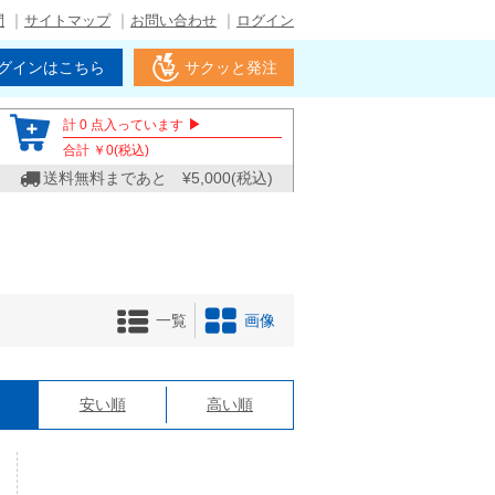
問
サイトマップ
お問い合わせ
ログイン
グインはこちら
サクッと発注
▶
計
0
点入っています
合計 ￥
0
(税込)
送料無料まであと ¥
5,000
(税込)
一覧
画像
格
安い順
高い順