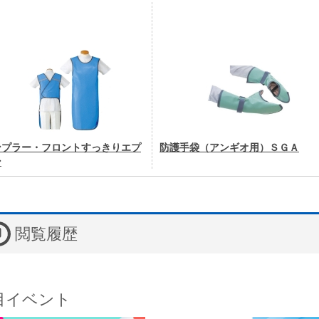
ンプラー・フロントすっきりエプ
防護手袋（アンギオ用）ＳＧＡ
ン
閲覧履歴
目イベント