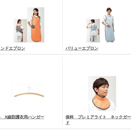
ィンドエプロン
バリューエプロン
科 X線防護衣用ハンガー
保科 プレミアライト ネックガー
ド