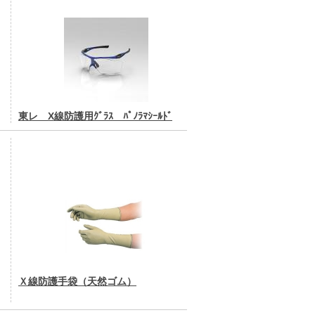
東レ X線防護用ｸﾞﾗｽ ﾊﾟﾉﾗﾏｼｰﾙﾄﾞ
Ｘ線防護手袋（天然ゴム）