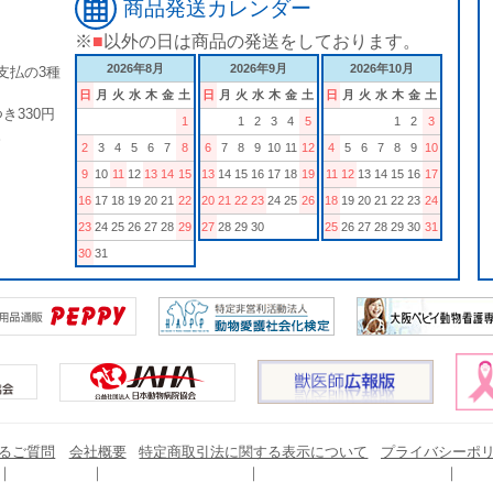
商品発送カレンダー
※
■
以外の日は商品の発送をしております。
2026年8月
2026年9月
2026年10月
支払の3種
日
月
火
水
木
金
土
日
月
火
水
木
金
土
日
月
火
水
木
金
土
き330円
1
1
2
3
4
5
1
2
3
。
2
3
4
5
6
7
8
6
7
8
9
10
11
12
4
5
6
7
8
9
10
9
10
11
12
13
14
15
13
14
15
16
17
18
19
11
12
13
14
15
16
17
16
17
18
19
20
21
22
20
21
22
23
24
25
26
18
19
20
21
22
23
24
23
24
25
26
27
28
29
27
28
29
30
25
26
27
28
29
30
31
30
31
るご質問
会社概要
特定商取引法に関する表示について
プライバシーポ