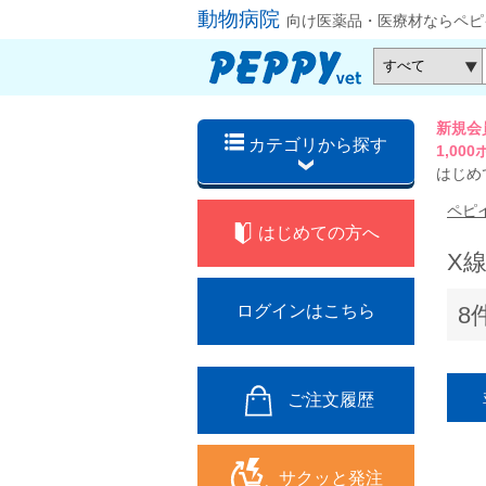
動物病院
向け医薬品・医療材ならペピ
新規会
カテゴリから探す
1,0
はじめ
ペピ
はじめての方へ
X
8
ログインはこちら
ご注文履歴
サクッと発注