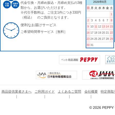
2026年8月
代金引換・月締め振込・月締め支払の3種
類から、お選びいただけます。
日
月
火
水
木
金
土
※代引手数料は、ご注文1件につき330円
1
（税込） のご負担となります。
2
3
4
5
6
7
8
便利なお届けサービス
9
10
11
12
13
14
15
ご希望時間帯サービス［無料］
16
17
18
19
20
21
22
23
24
25
26
27
28
29
30
31
商品提供業者さまへ
ご利用ガイド
よくあるご質問
会社概要
特定商取
© 2026 PEPPY C