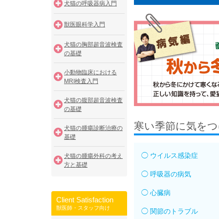
犬猫の呼吸器病入門
獣医眼科学入門
犬猫の胸部超音波検査
の基礎
小動物臨床における
MRI検査入門
犬猫の腹部超音波検査
の基礎
寒い季節に気をつ
犬猫の腫瘍診断治療の
基礎
◯ ウイルス感染症
犬猫の腫瘍外科の考え
方と基礎
◯ 呼吸器の病気
◯ 心臓病
Client Satisfaction
獣医師・スタッフ向け
◯ 関節のトラブル