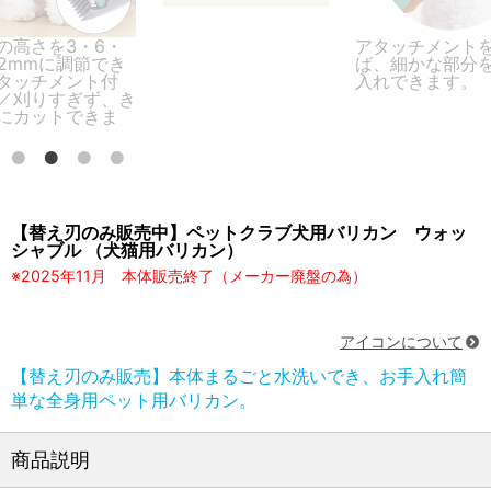
6・
アタッチメントを外せ
本体
でき
ば、細かな部分をお手
OK。
付
入れできます。
、き
ま
【替え刃のみ販売中】ペットクラブ犬用バリカン ウォッ
シャブル （犬猫用バリカン）
※2025年11月 本体販売終了（メーカー廃盤の為）
アイコンについて
【替え刃のみ販売】本体まるごと水洗いでき、お手入れ簡
単な全身用ペット用バリカン。
商品説明