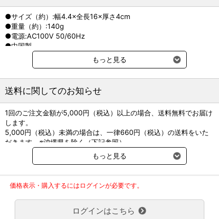
●サイズ（約）:幅4.4×全長16×厚さ4cm
●重量（約）:140g
●電源:AC100V 50/60Hz
●中国製
●付属品:アタッチメント(3、6、9、12mm)、オイル、掃除用ブラ
もっと見る
シ
●1年間の保証書付
送料に関してのお知らせ
1回のご注文金額が5,000円（税込）以上の場合、送料無料でお届け
します。
5,000円（税込）未満の場合は、一律660円（税込）の送料をいた
だきます。※沖縄県を除く（下記参照）
※2017年11月14日（火）より沖縄県へのお届けにつきましては、1
もっと見る
回のご注文金額（税込）が、30,000円以上で配送無料となります。
30,000円未満の場合、1,800円（税込）の送料をいただきます。
ご了承のほどよろしくお願い致します。
価格表示・購入するにはログインが必要です。
弊社都合でお届けが２回以上に分かれる場合の送料負担は、１回分
のみで新たな送料は発生しません。
ログインはこちら
大型商品送料が必要な商品をご注文の場合は、大型商品送料のみご