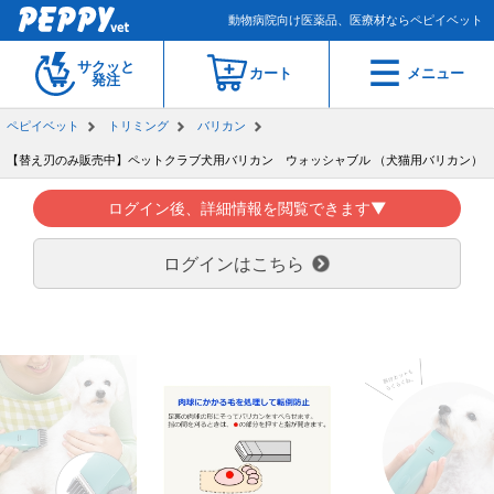
動物病院向け医薬品、医療材ならペピイベット
サクッと
カート
メニュー
発注
ペピイベット
トリミング
バリカン
【替え刃のみ販売中】ペットクラブ犬用バリカン ウォッシャブル （犬猫用バリカン）
ログイン後、詳細情報を閲覧できます▼
ログインはこちら