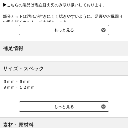
▶こちらの製品は現在替え刃のみ取り扱いしております。
部分カットは汚れが付きにくく拭きやすいように、足裏やお尻回り
の毛を短くカットしてあげましょう。
身だしなみカットはサマーカットやトリミングに。アタッチメント
もっと見る
を付けて、毛流れに沿ってカットするだけ。刈りすぎずきれいにカ
ットできます。
8時間フル充電で連続40分間コードレスで使用できます。コンセン
補足情報
トにつないだままも使用できます。
◇コードレスでも使える「充電・交流式タイプ」
◇軽量140ｇで持ちやすいデザイン
サイズ・スペック
◇刈り高さ約1mmの部分カットに3、6、9、12mmの長さの調整ア
タッチメント付き
３ｍｍ・６ｍｍ
◇足裏、肛門周り、サマーカットに
９ｍｍ・１２ｍｍ
※社名変更のためお届けする商品によりパナソニック製なる場合が
ございます。
もっと見る
※改良のため、仕様を変更することがあります。
素材・原材料