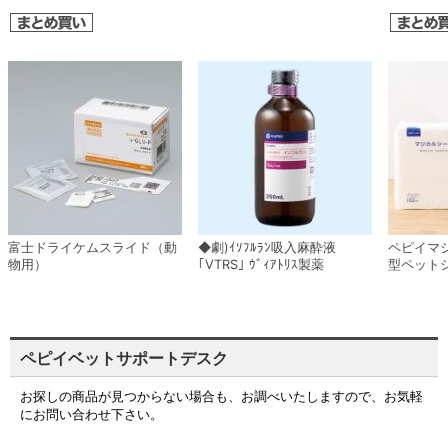
富士ドライケムスライド（動
◆劇)ｲｿﾌﾙﾗﾝ吸入麻酔液
ペピイマ
物用）
｢VTRS｣ ｳﾞｨｱﾄﾘｽ製薬
型ペット
ペピイベットサポートデスク
お探しの商品が見つからない場合も、お調べいたしますので、お気軽
にお問い合わせ下さい。