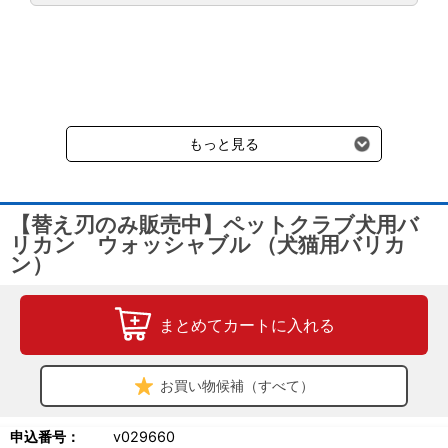
負担頂きます。
通常送料660円はかかりません。
クール便の商品につきましては、一律220円のクール便送料をいた
だきます。（沖縄、小笠原諸島以外）
要冷蔵の液剤・薬品の沖縄県及び小笠原諸島へのお届けには、通常
送料660円（税込）に加えて別途クール便代990円（税込）を申し
受けます。
もっと見る
【替え刃のみ販売中】ペットクラブ犬用バ
リカン ウォッシャブル （犬猫用バリカ
ン）
まとめてカートに入れる
お買い物候補（すべて）
申込番号：
v029660