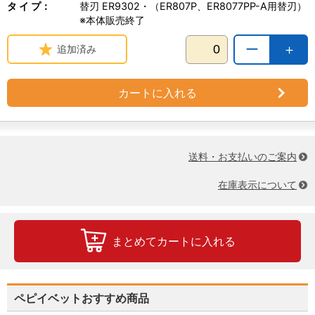
タ イ プ：
替刃 ER9302・（ER807P、ER8077PP-A用替刃）
※本体販売終了
ー
＋
追加済み
カートに入れる
送料・お支払いのご案内
在庫表示について
まとめてカートに入れる
ペピイベットおすすめ商品