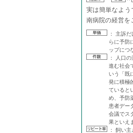
実は簡単なよう
南病院の経営を
： 主訴
らに予防
ップにつ
： 人口
進む社会
いう「既
発に積極
ていると
め、予防薬
患者デー
会議でス
果といえ
： 飼い