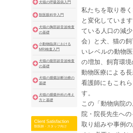
犬猫の呼吸器病入門
私たちを取り巻く
獣医眼科学入門
と変化しています
犬猫の胸部超音波検査
ている人口の減少
の基礎
会）と犬、猫の飼
小動物臨床における
MRI検査入門
いレベルの動物医
の増加、飼育環境
犬猫の腹部超音波検査
の基礎
動物医療による長
犬猫の腫瘍診断治療の
看護師にもこれら
基礎
す。
犬猫の腫瘍外科の考え
方と基礎
この「動物病院の
院・院長先生への
Client Satisfaction
取り組みや事例の
獣医師・スタッフ向け