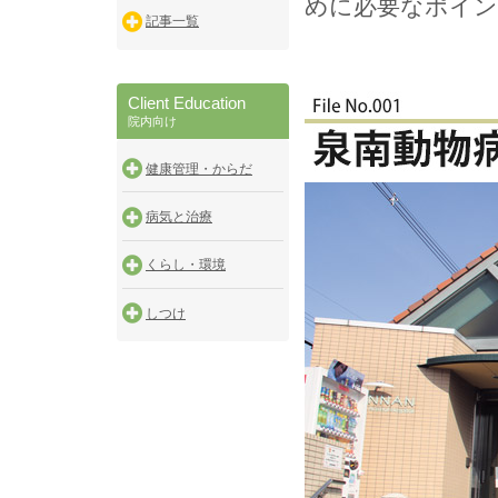
めに必要なポイ
記事一覧
Client Education
院内向け
健康管理・からだ
病気と治療
くらし・環境
しつけ