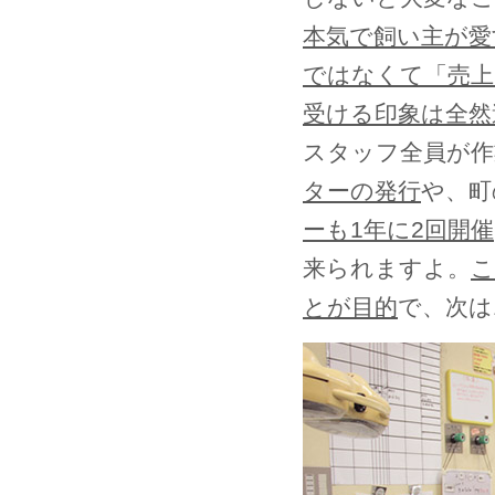
本気で飼い主が愛
ではなくて「売上
受ける印象は全然
スタッフ全員が作
ターの発行
や、町
ーも1年に2回開催
来られますよ。
こ
とが目的
で、次は