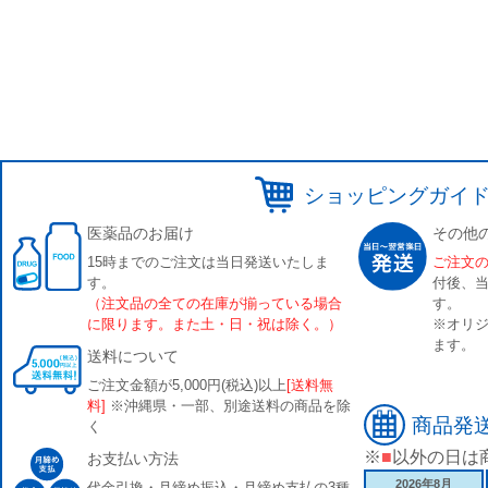
ショッピングガイ
医薬品のお届け
その他
15時までのご注文は当日発送いたしま
ご注文
す。
付後、
（注文品の全ての在庫が揃っている場合
す。
に限ります。また土・日・祝は除く。）
※オリジ
ます。
送料について
ご注文金額が5,000円(税込)以上
[送料無
料]
※沖縄県・一部、別途送料の商品を除
商品発
く
※
■
以外の日は
お支払い方法
2026年8月
代金引換・月締め振込・月締め支払の3種