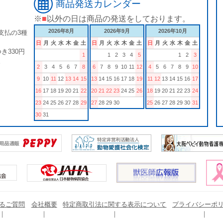
商品発送カレンダー
※
■
以外の日は商品の発送をしております。
2026年8月
2026年9月
2026年10月
支払の3種
日
月
火
水
木
金
土
日
月
火
水
木
金
土
日
月
火
水
木
金
土
き330円
1
1
2
3
4
5
1
2
3
。
2
3
4
5
6
7
8
6
7
8
9
10
11
12
4
5
6
7
8
9
10
9
10
11
12
13
14
15
13
14
15
16
17
18
19
11
12
13
14
15
16
17
16
17
18
19
20
21
22
20
21
22
23
24
25
26
18
19
20
21
22
23
24
23
24
25
26
27
28
29
27
28
29
30
25
26
27
28
29
30
31
30
31
るご質問
会社概要
特定商取引法に関する表示について
プライバシーポ