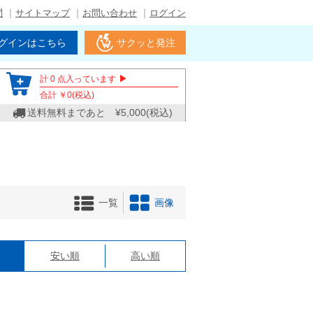
問
サイトマップ
お問い合わせ
ログイン
グインはこちら
サクッと発注
▶
計
0
点入っています
合計 ￥
0
(税込)
送料無料まであと ¥
5,000
(税込)
一覧
画像
格
安い順
高い順