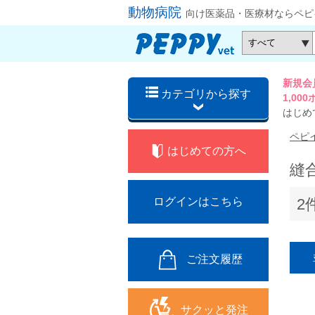
動物病院
向け医薬品・医療材ならペピ
新規会
カテゴリから探す
1,0
はじめ
ペピ
はじめての方へ
縫
2
ログインはこちら
ご注文履歴
サクッと発注