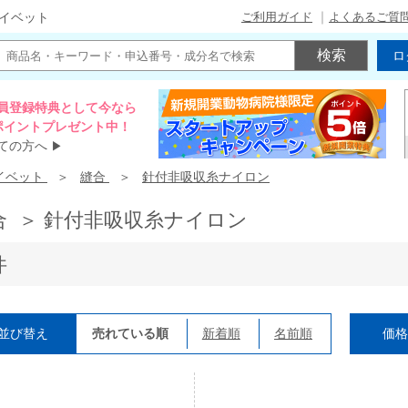
ご利用ガイド
よくあるご質
イベット
ロ
員登録特典として今なら
00ポイントプレゼント中！
ての方へ
▶
イベット
縫合
針付非吸収糸ナイロン
合 ＞ 針付非吸収糸ナイロン
件
並び替え
売れている順
新着順
名前順
価