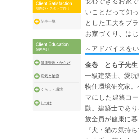
安心できるお家で
Client Satisfaction
獣医師・スタッフ向け
いことだって知っ
とした工夫をプラ
記事一覧
お家づくり、は
Client Education
～アドバイスを
院内向け
健康管理・からだ
金巻 とも子先生
一級建築士、愛玩
病気と治療
物住環境研究家。
くらし・環境
マにした建築コー
しつけ
動。建築士であり
族全員が健康に暮
『犬・猫の気持ち