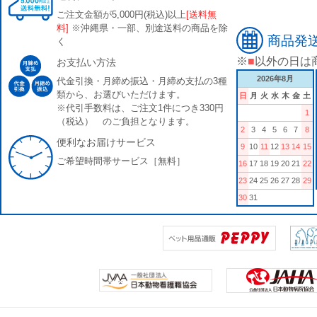
ご注文金額が5,000円(税込)以上
[送料無
料]
※沖縄県・一部、別途送料の商品を除
商品発
く
※
■
以外の日は
お支払い方法
2026年8月
代金引換・月締め振込・月締め支払の3種
類から、お選びいただけます。
日
月
火
水
木
金
土
※代引手数料は、ご注文1件につき330円
1
（税込） のご負担となります。
2
3
4
5
6
7
8
便利なお届けサービス
9
10
11
12
13
14
15
ご希望時間帯サービス［無料］
16
17
18
19
20
21
22
23
24
25
26
27
28
29
30
31