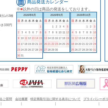
商品発送カレンダー
※
■
以外の日は商品の発送をしております。
2026年8月
2026年9月
2026年10月
支払の3種
日
月
火
水
木
金
土
日
月
火
水
木
金
土
日
月
火
水
木
金
土
き330円
1
1
2
3
4
5
1
2
3
。
2
3
4
5
6
7
8
6
7
8
9
10
11
12
4
5
6
7
8
9
10
9
10
11
12
13
14
15
13
14
15
16
17
18
19
11
12
13
14
15
16
17
16
17
18
19
20
21
22
20
21
22
23
24
25
26
18
19
20
21
22
23
24
23
24
25
26
27
28
29
27
28
29
30
25
26
27
28
29
30
31
30
31
るご質問
会社概要
特定商取引法に関する表示について
プライバシーポ