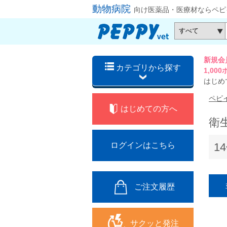
動物病院
向け医薬品・医療材ならペピ
新規会
カテゴリから探す
1,0
はじめ
ペピ
はじめての方へ
衛
1
ログインはこちら
ご注文履歴
サクッと発注