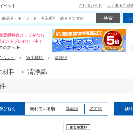
ご利用ガイド
よくあるご質
イベット
ロ
員登録特典として今なら
00ポイントプレゼント中！
ての方へ
▶
イベット
衛生材料
清浄綿
生材料 ＞ 清浄綿
4件
並び替え
売れている順
新着順
名前順
価