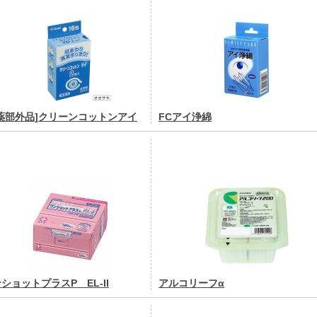
薬部外品]クリーンコットンアイ
FCアイ浄綿
ショットプラスP EL-II
アルコリーフα