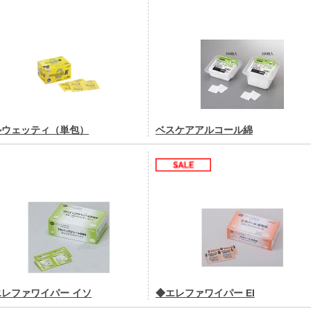
ルウェッティ（単包）
ベスケアアルコール綿
エレファワイパー イソ
◆エレファワイパー EI