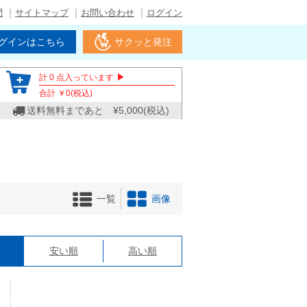
問
サイトマップ
お問い合わせ
ログイン
グインはこちら
サクッと発注
▶
計
0
点入っています
合計 ￥
0
(税込)
送料無料まであと ¥
5,000
(税込)
一覧
画像
格
安い順
高い順