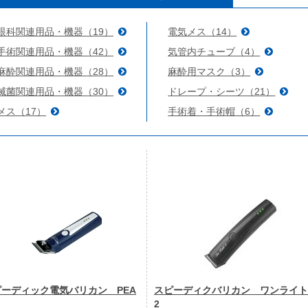
眼科関連用品・機器（19）
電気メス（14）
手術関連用品・機器（42）
気管内チューブ（4）
麻酔関連用品・機器（28）
麻酔用マスク（3）
滅菌関連用品・機器（30）
ドレープ・シーツ（21）
メス（17）
手術着・手術帽（6）
ピーディック電気バリカン PEA
スピーディクバリカン ワンライト
2