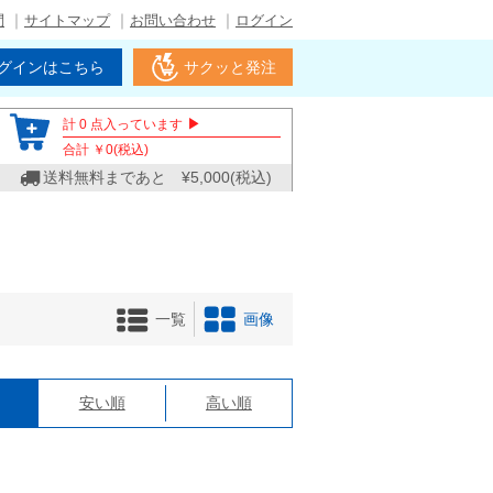
問
サイトマップ
お問い合わせ
ログイン
グインはこちら
サクッと発注
▶
計
0
点入っています
合計 ￥
0
(税込)
送料無料まであと ¥
5,000
(税込)
一覧
画像
格
安い順
高い順