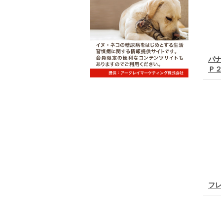
パ
Ｐ２
フ