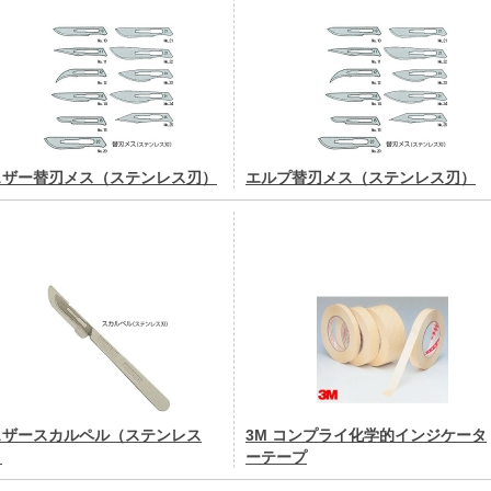
ェザー替刃メス（ステンレス刃）
エルプ替刃メス（ステンレス刃）
ェザースカルペル（ステンレス
3M コンプライ化学的インジケータ
）
ーテープ