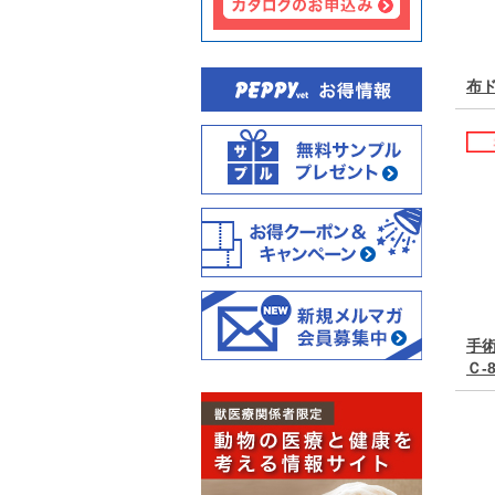
布
手
Ｃ-8