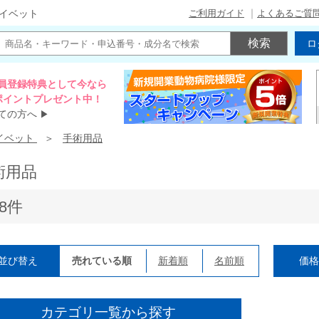
ご利用ガイド
よくあるご質
イベット
ロ
員登録特典として今なら
00ポイントプレゼント中！
ての方へ
▶
イベット
手術用品
術用品
78件
並び替え
売れている順
新着順
名前順
価
カテゴリ一覧から探す