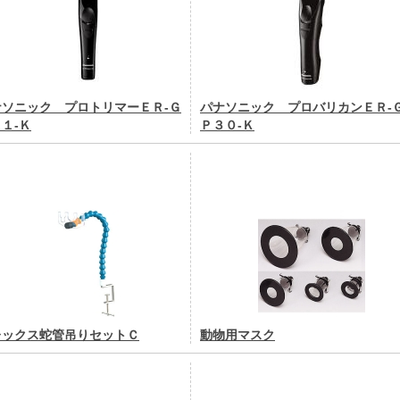
ナソニック プロトリマーＥＲ-Ｇ
パナソニック プロバリカンＥＲ-
１-Ｋ
Ｐ３０-Ｋ
レックス蛇管吊りセットＣ
動物用マスク