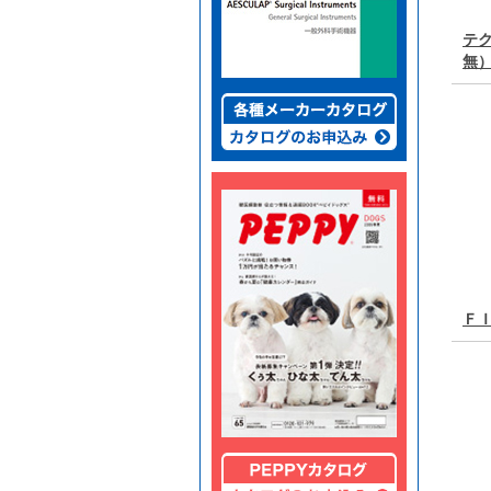
テク
無
Ｆ