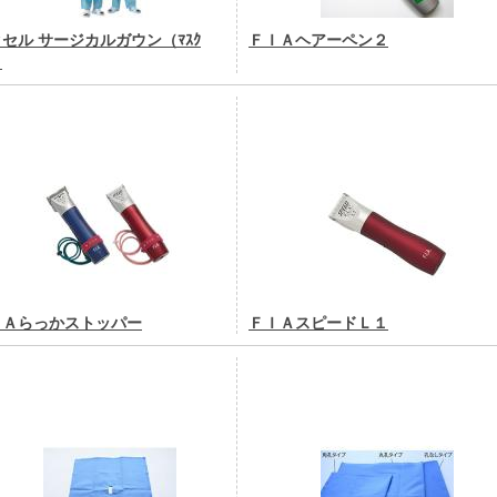
セル サージカルガウン（ﾏｽｸ
ＦＩＡヘアーペン２
）
ＩＡらっかストッパー
ＦＩＡスピードＬ１