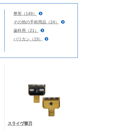
整形（149）
その他の手術用品（24）
歯科用（21）
バリカン（19）
スライヴ替刃