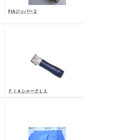
FIAジッパー２
ＦＩＡシャークＬ１