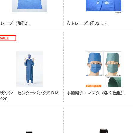
ドレープ（角孔）
布ドレープ（孔なし）
術ガウン センターバック式ＢＭ
手術帽子・マスク（各２枚組）
920