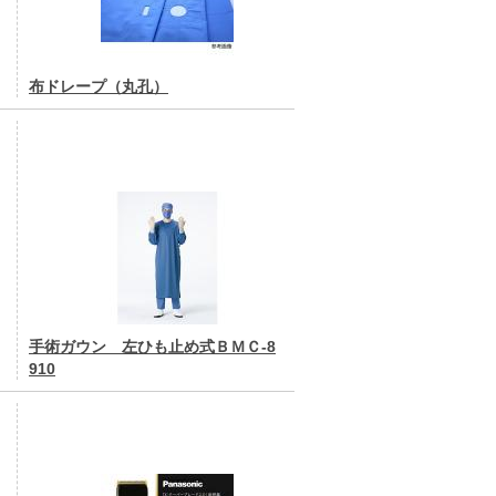
布ドレープ（丸孔）
手術ガウン 左ひも止め式ＢＭＣ-8
910