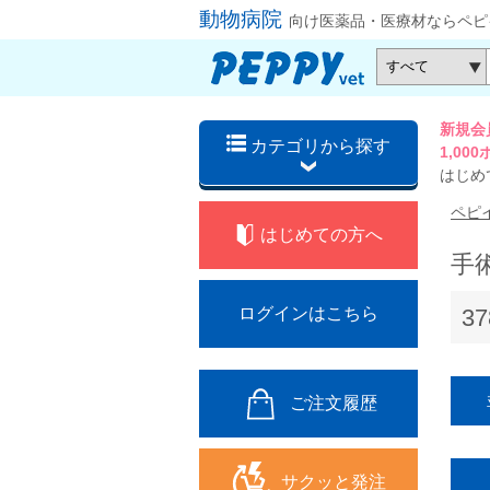
動物病院
向け医薬品・医療材ならペピ
新規会
カテゴリから探す
1,0
はじめ
ペピ
はじめての方へ
手
3
ログインはこちら
ご注文履歴
サクッと発注