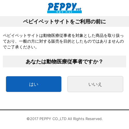
動物病院向け医薬品、医療材ならペピイベット
サクッと
カート
メニュー
発注
新規会員登録特典として今なら
1,000ポイントプレゼント中！
はじめての方へ
▶
検索
台風13号の影響によるお届け遅延について
8/17（月）一部商品の出荷対応について
地震によるお荷物の引受停止について