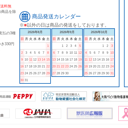
[送料無
の商品を除
商品発送カレンダー
※
■
以外の日は商品の発送をしております。
2026年8月
2026年9月
2026年10月
支払の3種
日
月
火
水
木
金
土
日
月
火
水
木
金
土
日
月
火
水
木
金
土
き330円
1
1
2
3
4
5
1
2
3
。
2
3
4
5
6
7
8
6
7
8
9
10
11
12
4
5
6
7
8
9
10
9
10
11
12
13
14
15
13
14
15
16
17
18
19
11
12
13
14
15
16
17
16
17
18
19
20
21
22
20
21
22
23
24
25
26
18
19
20
21
22
23
24
23
24
25
26
27
28
29
27
28
29
30
25
26
27
28
29
30
31
30
31