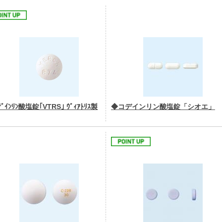
ﾞｲﾝﾘﾝ酸塩錠｢VTRS｣ ｳﾞｨｱﾄﾘｽ製
◆コデインリン酸塩錠「シオエ」