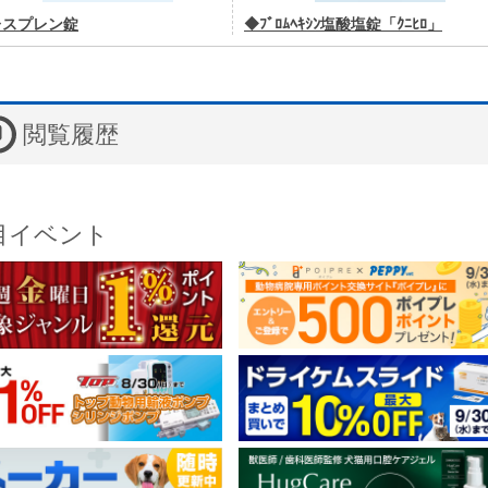
レスプレン錠
◆ﾌﾞﾛﾑﾍｷｼﾝ塩酸塩錠「ｸﾆﾋﾛ」
閲覧履歴
目イベント