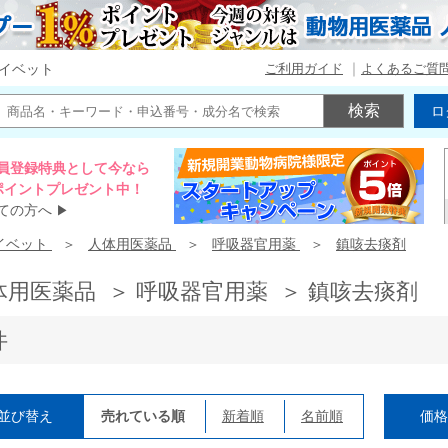
ご利用ガイド
よくあるご質
イベット
ロ
員登録特典として今なら
00ポイントプレゼント中！
ての方へ
▶
イベット
人体用医薬品
呼吸器官用薬
鎮咳去痰剤
体用医薬品 ＞ 呼吸器官用薬 ＞ 鎮咳去痰剤
件
並び替え
売れている順
新着順
名前順
価