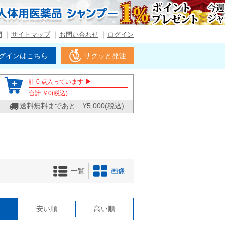
問
サイトマップ
お問い合わせ
ログイン
グインはこちら
サクッと発注
▶
計
0
点入っています
合計 ￥
0
(税込)
送料無料まであと ¥
5,000
(税込)
一覧
画像
格
安い順
高い順