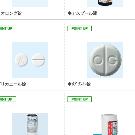
テオロング錠
◆アスプール液
ブリカニール錠
◆ﾒﾌﾟﾁﾝﾐﾆ錠