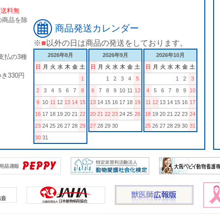
[送料無
の商品を除
商品発送カレンダー
※
■
以外の日は商品の発送をしております。
2026年8月
2026年9月
2026年10月
支払の3種
日
月
火
水
木
金
土
日
月
火
水
木
金
土
日
月
火
水
木
金
土
き330円
1
1
2
3
4
5
1
2
3
。
2
3
4
5
6
7
8
6
7
8
9
10
11
12
4
5
6
7
8
9
10
9
10
11
12
13
14
15
13
14
15
16
17
18
19
11
12
13
14
15
16
17
16
17
18
19
20
21
22
20
21
22
23
24
25
26
18
19
20
21
22
23
24
23
24
25
26
27
28
29
27
28
29
30
25
26
27
28
29
30
31
30
31