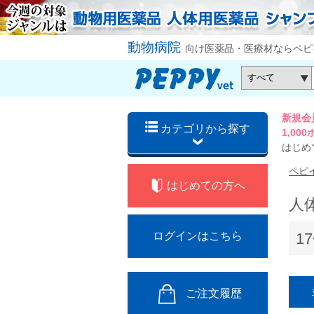
動物病院
向け医薬品・医療材ならペピ
新規会
カテゴリから探す
1,0
はじめ
ペピ
はじめての方へ
人
1
ログインはこちら
ご注文履歴