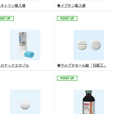
ベネトリン吸入液
◆メプチン吸入液
ベロテックエロゾル
◆サルプタモール錠「日医工」