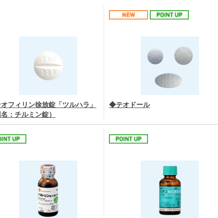
テオフィリン徐放錠「ツルハラ」
◆テオドール
旧名：チルミン錠）