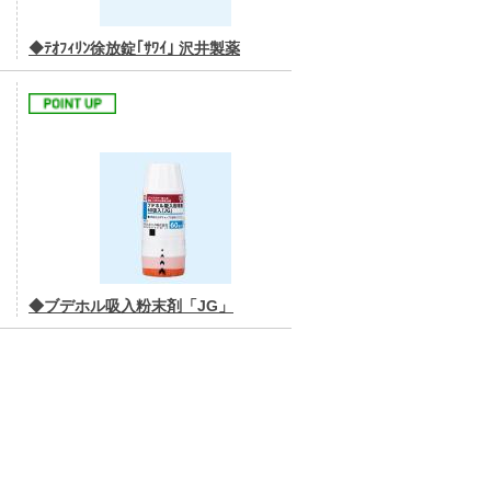
◆ﾃｵﾌｨﾘﾝ徐放錠｢ｻﾜｲ｣ 沢井製薬
◆ブデホル吸入粉末剤「JG」