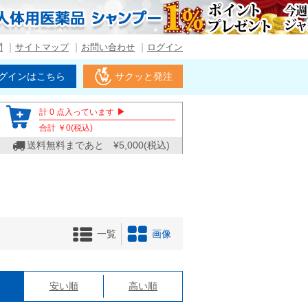
問
サイトマップ
お問い合わせ
ログイン
グインはこちら
サクッと発注
▶
計
0
点入っています
合計 ￥
0
(税込)
送料無料まであと ¥
5,000
(税込)
一覧
画像
格
安い順
高い順