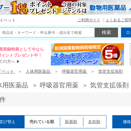
ご利用ガイド
よくあるご質
イベット
ロ
員登録特典として今なら
00ポイントプレゼント中！
ての方へ
▶
イベット
人体用医薬品
呼吸器官用薬
気管支拡張剤
体用医薬品 ＞ 呼吸器官用薬 ＞ 気管支拡張剤
7件
並び替え
売れている順
新着順
名前順
価