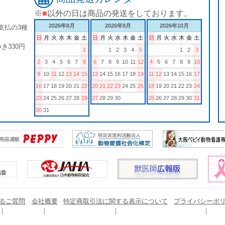
※
■
以外の日は商品の発送をしております。
2026年8月
2026年9月
2026年10月
支払の3種
日
月
火
水
木
金
土
日
月
火
水
木
金
土
日
月
火
水
木
金
土
き330円
1
1
2
3
4
5
1
2
3
。
2
3
4
5
6
7
8
6
7
8
9
10
11
12
4
5
6
7
8
9
10
9
10
11
12
13
14
15
13
14
15
16
17
18
19
11
12
13
14
15
16
17
16
17
18
19
20
21
22
20
21
22
23
24
25
26
18
19
20
21
22
23
24
23
24
25
26
27
28
29
27
28
29
30
25
26
27
28
29
30
31
30
31
るご質問
会社概要
特定商取引法に関する表示について
プライバシーポ