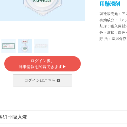
用懸濁剤
製造販売元：ア
有効成分： 1アン
剤形：吸入用懸
色・形状：白色
貯 法：室温保存
ログイン後、
詳細情報を閲覧できます▶
ログインはこちら
ﾙﾐｺｰﾄ吸入液