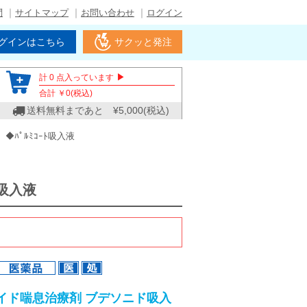
問
サイトマップ
お問い合わせ
ログイン
グインはこちら
サクッと発注
▶
計
0
点入っています
合計 ￥
0
(税込)
送料無料まであと ¥
5,000
(税込)
◆ﾊﾟﾙﾐｺｰﾄ吸入液
ﾄ吸入液
イド喘息治療剤 ブデソニド吸入