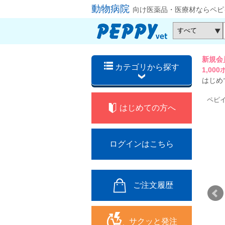
動物病院
向け医薬品・医療材ならペピ
新規会
カテゴリから探す
1,0
はじめ
ペピ
はじめての方へ
ログインはこちら
ご注文履歴
サクッと発注