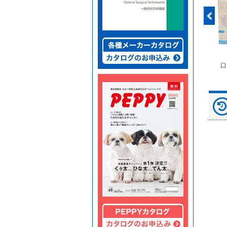
富士ドライケムスライ
◆劇)ｲｿﾌﾙﾗﾝ吸入麻酔
ペピイマジカルシーツ
口
ド（動物用）
液｢VTRS｣ ｳﾞｨｱﾄﾘｽ...
（中厚型ペットシー
ツ）