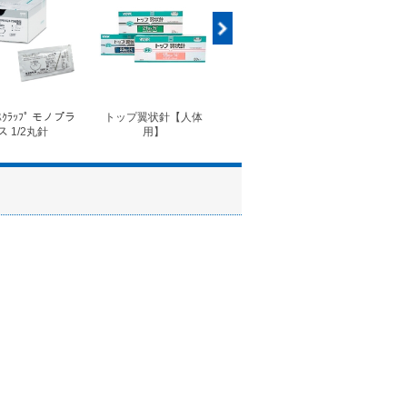
ｽｸﾗｯﾌﾟ モノプラ
トップ翼状針【人体
◆フォルテコール錠
◆コ
ス 1/2丸針
用】