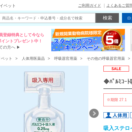
ご利用ガイド
よくあるご質
イベット
ロ
員登録特典として今なら
00ポイントプレゼント中！
ての方へ
▶
イベット
人体用医薬品
呼吸器官用薬
その他の呼吸器官用薬
◆ﾊﾟﾙﾐｺｰ
※期限 27.1
吸入ステロ