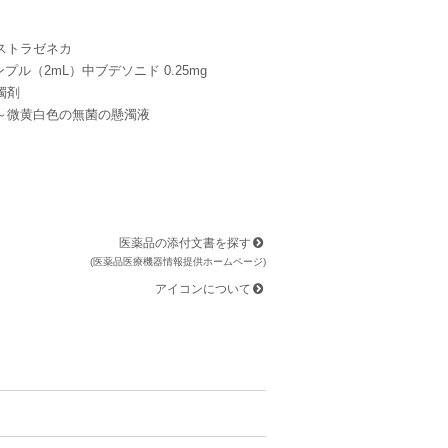
ストラゼネカ
プル（2mL）中ブデソニド 0.25mg
濁剤
～微黄白色の無菌の懸濁液
医薬品の添付文書を探す
(医薬品医療機器情報提供ホームページ)
アイコンについて