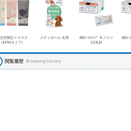
元空間広々マスク
メディボール 犬用
BBｴｰｽｸﾗｯﾌﾟ モノシン
BBｴｰ
（KF94タイプ）
1/2丸針
閲覧履歴
Browsing history