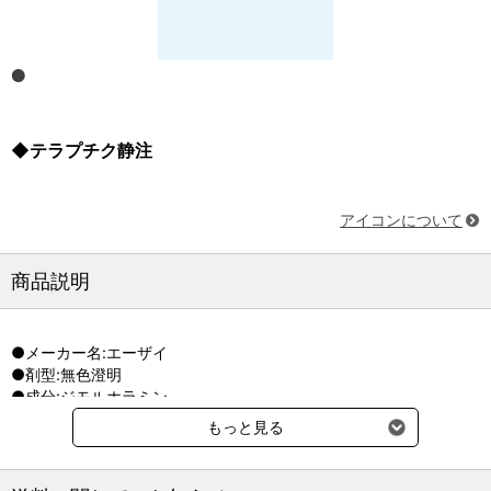
◆テラプチク静注
アイコンについて
商品説明
●メーカー名:エーザイ
●剤型:無色澄明
●成分:ジモルホラミン
もっと見る