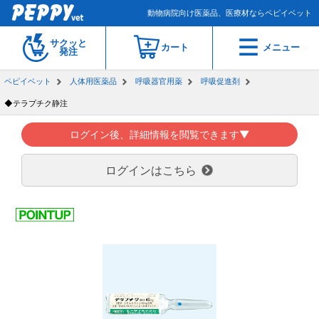
動物病院向け医薬品、医療材ならペピイベット
サクッと
カート
メニュー
発注
ペピイベット
人体用医薬品
呼吸器官用薬
呼吸促進剤
◆テラプチク静注
ログイン後、詳細情報を閲覧できます▼
ログインはこちら