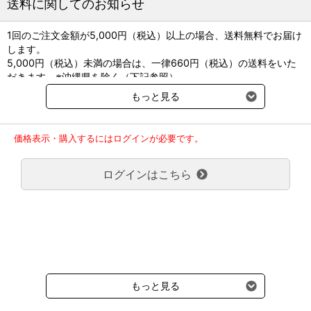
送料に関してのお知らせ
1回のご注文金額が5,000円（税込）以上の場合、送料無料でお届け
します。
5,000円（税込）未満の場合は、一律660円（税込）の送料をいた
だきます。※沖縄県を除く（下記参照）
※2017年11月14日（火）より沖縄県へのお届けにつきましては、1
もっと見る
回のご注文金額（税込）が、30,000円以上で配送無料となります。
30,000円未満の場合、1,800円（税込）の送料をいただきます。
ご了承のほどよろしくお願い致します。
価格表示・購入するにはログインが必要です。
弊社都合でお届けが２回以上に分かれる場合の送料負担は、１回分
のみで新たな送料は発生しません。
ログインはこちら
大型商品送料が必要な商品をご注文の場合は、大型商品送料のみご
負担頂きます。
通常送料660円はかかりません。
クール便の商品につきましては、一律220円のクール便送料をいた
だきます。（沖縄、小笠原諸島以外）
要冷蔵の液剤・薬品の沖縄県及び小笠原諸島へのお届けには、通常
送料660円（税込）に加えて別途クール便代990円（税込）を申し
受けます。
もっと見る