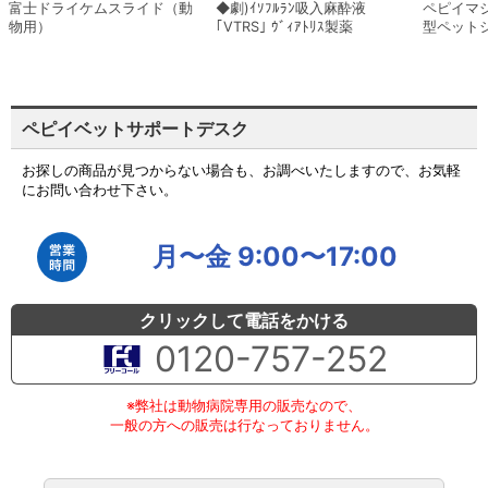
富士ドライケムスライド（動
◆劇)ｲｿﾌﾙﾗﾝ吸入麻酔液
ペピイマ
物用）
｢VTRS｣ ｳﾞｨｱﾄﾘｽ製薬
型ペット
ペピイベットサポートデスク
お探しの商品が見つからない場合も、お調べいたしますので、お気軽
にお問い合わせ下さい。
月〜金 9:00〜17:00
クリックして電話をかける
0120-757-252
※弊社は動物病院専用の販売なので、
一般の方への販売は行なっておりません。