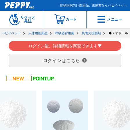
動物病院向け医薬品、医療材ならペピイベット
サクッと
カート
メニュー
発注
ペピイベット
人体用医薬品
呼吸器官用薬
気管支拡張剤
◆テオドール
ログイン後、詳細情報を閲覧できます▼
ログインはこちら