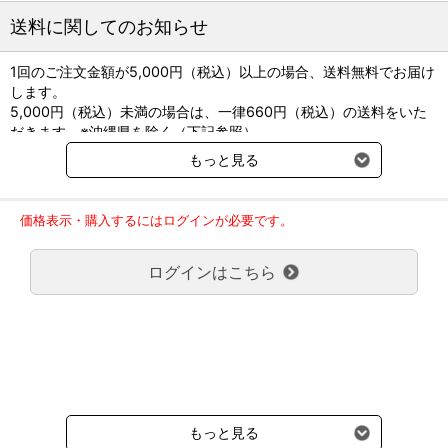
送料に関してのお知らせ
＜製剤サイズ＞
1回のご注文金額が5,000円（税込）以上の場合、送料無料でお届け
[50mg]直径6.0(mm)/厚さ3.7(mm)/重量113(mg)
します。
[100mg]直径9.6(mm)/厚さ3.9(mm)/重量300(mg)
5,000円（税込）未満の場合は、一律660円（税込）の送料をいた
[200mg]長径12.4(mm)/短径6.9(mm)/厚さ5.9(mm)/重量
だきます。※沖縄県を除く（下記参照）
420(mg)
※2017年11月14日（火）より沖縄県へのお届けにつきましては、1
※200mg錠のみ「劇薬」該当品です。
もっと見る
回のご注文金額（税込）が、30,000円以上で配送無料となります。
30,000円未満の場合、1,800円（税込）の送料をいただきます。
ご了承のほどよろしくお願い致します。
価格表示・購入するにはログインが必要です。
弊社都合でお届けが２回以上に分かれる場合の送料負担は、１回分
のみで新たな送料は発生しません。
ログインはこちら
大型商品送料が必要な商品をご注文の場合は、大型商品送料のみご
負担頂きます。
通常送料660円はかかりません。
クール便の商品につきましては、一律220円のクール便送料をいた
だきます。（沖縄、小笠原諸島以外）
要冷蔵の液剤・薬品の沖縄県及び小笠原諸島へのお届けには、通常
送料660円（税込）に加えて別途クール便代990円（税込）を申し
受けます。
もっと見る