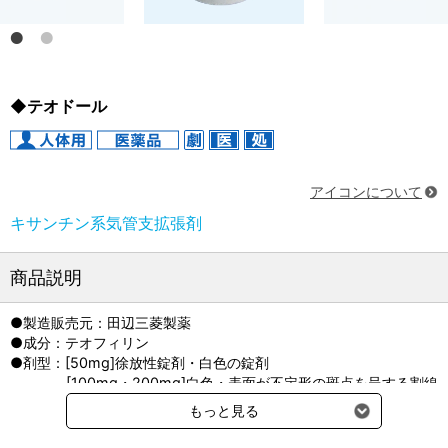
◆テオドール
アイコンについて
キサンチン系気管支拡張剤
商品説明
●製造販売元：田辺三菱製薬
●成分：テオフィリン
●剤型：[50mg]徐放性錠剤・白色の錠剤
[100mg・200mg]白色・表面が不定形の斑点を呈する割線
入の徐放性錠剤
もっと見る
●同効品：テオロング錠（エーザイ）
●貯法：室温保存