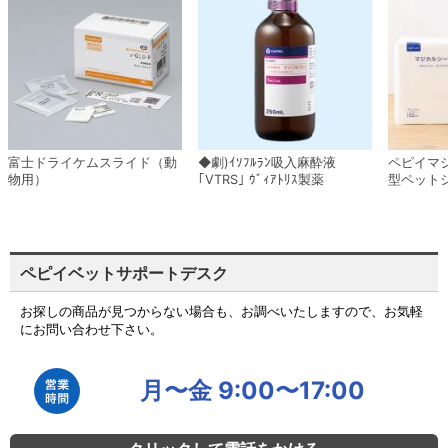
富士ドライケムスライド（動
◆劇)ｲｿﾌﾙﾗﾝ吸入麻酔液
ペピイマ
物用）
｢VTRS｣ ｳﾞｨｱﾄﾘｽ製薬
型ペット
ペピイベットサポートデスク
お探しの商品が見つからない場合も、お調べいたしますので、お気軽
にお問い合わせ下さい。
月〜金 9:00〜17:00