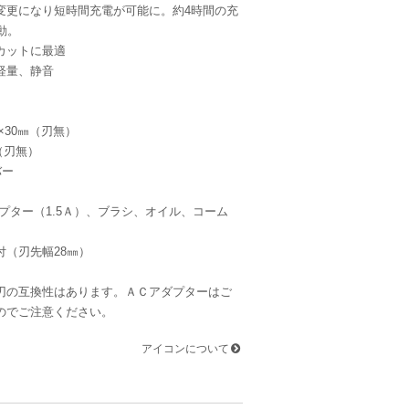
変更になり短時間充電が可能に。約4時間の充
動。
カットに最適
軽量、静音
×30㎜（刃無）
（刃無）
バー
プター（1.5Ａ）、ブラシ、オイル、コーム
㎜付（刃先幅28㎜）
刃の互換性はあります。ＡＣアダプターはご
のでご注意ください。
アイコンについて