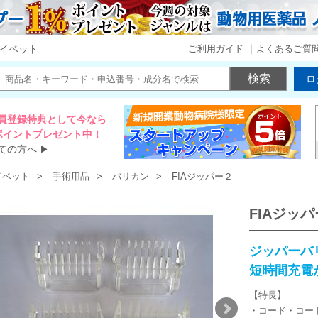
ご利用ガイド
よくあるご質
イベット
ロ
員登録特典として今なら
00ポイントプレゼント中！
ての方へ
▶
イベット
手術用品
バリカン
FIAジッパー２
FIAジッ
ジッパーバ
短時間充電
【特長】
・コード・コー