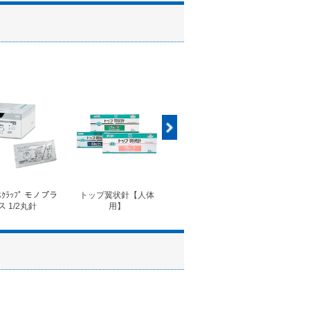
ｽｸﾗｯﾌﾟ モノプラ
トップ翼状針【人体
◆フォルテコール錠
◆コ
ス 1/2丸針
用】