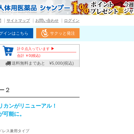
問
サイトマップ
お問い合わせ
ログイン
グインはこちら
サクッと発注
▶
計
0
点入っています
合計 ￥
0
(税込)
送料無料まであと ¥
5,000
(税込)
パー２
リカンがリニューアル！
が可能に。
ドレス兼用タイプ