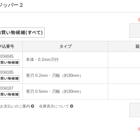
Aジッパー２
申込番号
タイプ
販
v034045
本体・0.2mm刃付
v034185
替刃 0.2mm・刃幅（約30mm）
v034187
替刃 0.5mm・刃幅（約30mm）
お支払いのご案内
在庫表示について