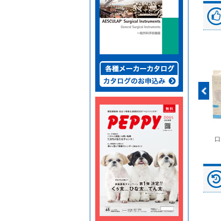
富士ドライケムスライ
◆劇)ｲｿﾌﾙﾗﾝ吸入麻酔
ペピイマジカルシーツ
口
ド（動物用）
液｢VTRS｣ ｳﾞｨｱﾄﾘｽ...
（中厚型ペットシー
ツ）