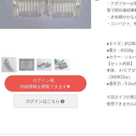
・アダプターが
電で60分連続稼
・きめ細やかな
・コンパクト、
●サイズ：約136
●重さ：約110g
●カラー：シル
【セット内容】
本体、Ａ/Ｃアダ
（3/6/9/12㎜）
ログイン後、
●通常刃：0.2
詳細情報を閲覧できます▶
※旧タイプの替
ログインはこちら
使用できません