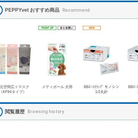
PEPPYvet おすすめ商品
Recommend
元空間広々マスク
メディボール 犬用
BBｴｰｽｸﾗｯﾌﾟ モノシン
BBｴｰ
（KF94タイプ）
1/2丸針
閲覧履歴
Browsing history