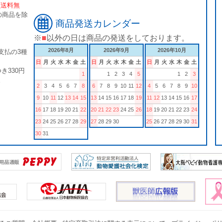
[送料無
の商品を除
商品発送カレンダー
※
■
以外の日は商品の発送をしております。
2026年8月
2026年9月
2026年10月
支払の3種
日
月
火
水
木
金
土
日
月
火
水
木
金
土
日
月
火
水
木
金
土
き330円
1
1
2
3
4
5
1
2
3
。
2
3
4
5
6
7
8
6
7
8
9
10
11
12
4
5
6
7
8
9
10
9
10
11
12
13
14
15
13
14
15
16
17
18
19
11
12
13
14
15
16
17
16
17
18
19
20
21
22
20
21
22
23
24
25
26
18
19
20
21
22
23
24
23
24
25
26
27
28
29
27
28
29
30
25
26
27
28
29
30
31
30
31