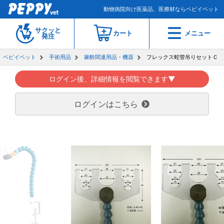
動物病院向け医薬品、医療材ならペピイベット
サクッと
カート
メニュー
発注
ペピイベット
手術用品
麻酔関連用品・機器
フレックス蛇管吊りセットＣ
ログイン後、詳細情報を閲覧できます▼
ログインはこちら