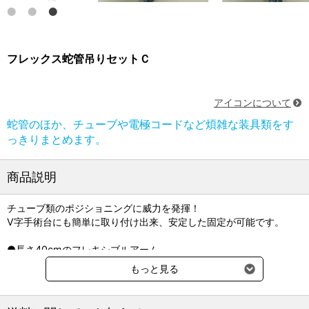
フレックス蛇管吊りセットＣ
アイコンについて
蛇管のほか、チューブや電極コードなど煩雑な装具類をす
っきりまとめます。
商品説明
チューブ類のポジショニングに威力を発揮！
V字手術台にも簡単に取り付け出来、安定した固定が可能です。
●長さ40cmのフレキシブルアーム
無段階で立体的に変形できるアームを採用。
もっと見る
蛇管に余計な張力をかけず、自在にポジショニング。
蛇管ホルダー部には「15mm」「22mm」
「ユニバーサルF/F2用」のスリットを採用。