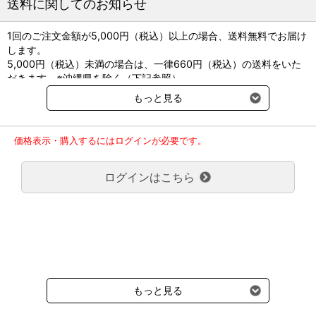
送料に関してのお知らせ
1回のご注文金額が5,000円（税込）以上の場合、送料無料でお届け
します。
5,000円（税込）未満の場合は、一律660円（税込）の送料をいた
だきます。※沖縄県を除く（下記参照）
※2017年11月14日（火）より沖縄県へのお届けにつきましては、1
もっと見る
回のご注文金額（税込）が、30,000円以上で配送無料となります。
30,000円未満の場合、1,800円（税込）の送料をいただきます。
ご了承のほどよろしくお願い致します。
価格表示・購入するにはログインが必要です。
弊社都合でお届けが２回以上に分かれる場合の送料負担は、１回分
のみで新たな送料は発生しません。
ログインはこちら
大型商品送料が必要な商品をご注文の場合は、大型商品送料のみご
負担頂きます。
通常送料660円はかかりません。
クール便の商品につきましては、一律220円のクール便送料をいた
だきます。（沖縄、小笠原諸島以外）
要冷蔵の液剤・薬品の沖縄県及び小笠原諸島へのお届けには、通常
送料660円（税込）に加えて別途クール便代990円（税込）を申し
受けます。
もっと見る