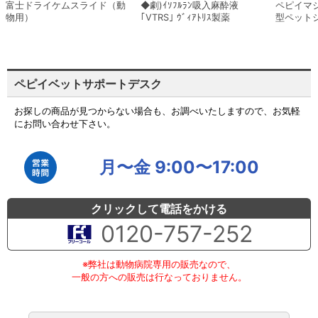
富士ドライケムスライド（動
◆劇)ｲｿﾌﾙﾗﾝ吸入麻酔液
ペピイマ
物用）
｢VTRS｣ ｳﾞｨｱﾄﾘｽ製薬
型ペット
ペピイベットサポートデスク
お探しの商品が見つからない場合も、お調べいたしますので、お気軽
にお問い合わせ下さい。
月〜金 9:00〜17:00
クリックして電話をかける
0120-757-252
※弊社は動物病院専用の販売なので、
一般の方への販売は行なっておりません。