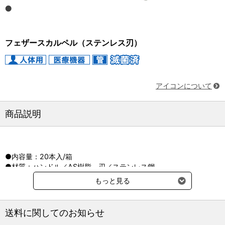
フェザースカルペル（ステンレス刃）
アイコンについて
商品説明
●内容量：20本入/箱
●材質：ハンドル／AS樹脂、刃／ステンレス鋼
●γ線滅菌済（個包装）
もっと見る
●医療機器認証番号：219AABZX00136000
送料に関してのお知らせ