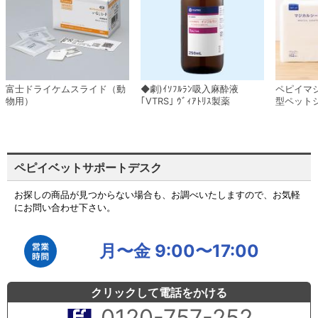
富士ドライケムスライド（動
◆劇)ｲｿﾌﾙﾗﾝ吸入麻酔液
ペピイマ
物用）
｢VTRS｣ ｳﾞｨｱﾄﾘｽ製薬
型ペット
ペピイベットサポートデスク
お探しの商品が見つからない場合も、お調べいたしますので、お気軽
にお問い合わせ下さい。
月〜金 9:00〜17:00
クリックして電話をかける
0120-757-252