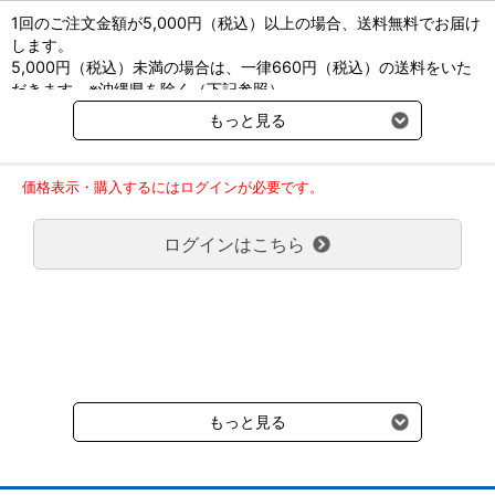
1回のご注文金額が5,000円（税込）以上の場合、送料無料でお届け
します。
5,000円（税込）未満の場合は、一律660円（税込）の送料をいた
だきます。※沖縄県を除く（下記参照）
※2017年11月14日（火）より沖縄県へのお届けにつきましては、1
もっと見る
回のご注文金額（税込）が、30,000円以上で配送無料となります。
30,000円未満の場合、1,800円（税込）の送料をいただきます。
ご了承のほどよろしくお願い致します。
価格表示・購入するにはログインが必要です。
弊社都合でお届けが２回以上に分かれる場合の送料負担は、１回分
のみで新たな送料は発生しません。
ログインはこちら
大型商品送料が必要な商品をご注文の場合は、大型商品送料のみご
負担頂きます。
通常送料660円はかかりません。
クール便の商品につきましては、一律220円のクール便送料をいた
だきます。（沖縄、小笠原諸島以外）
要冷蔵の液剤・薬品の沖縄県及び小笠原諸島へのお届けには、通常
送料660円（税込）に加えて別途クール便代990円（税込）を申し
受けます。
もっと見る