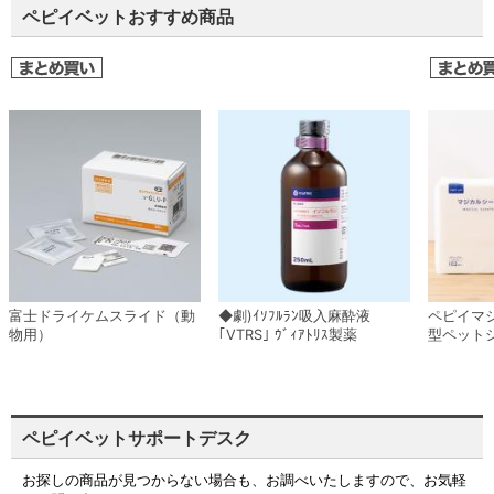
ペピイベットおすすめ商品
富士ドライケムスライド（動
◆劇)ｲｿﾌﾙﾗﾝ吸入麻酔液
ペピイマ
物用）
｢VTRS｣ ｳﾞｨｱﾄﾘｽ製薬
型ペット
ペピイベットサポートデスク
お探しの商品が見つからない場合も、お調べいたしますので、お気軽