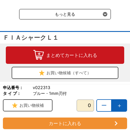
送料660円（税込）に加えて別途クール便代990円（税込）を申し
受けます。
もっと見る
ＦＩＡシャークＬ１
まとめてカートに入れる
お買い物候補（すべて）
申込番号：
v022313
タ イ プ：
ブルー・1mm刃付
ー
＋
お買い物候補
カートに入れる