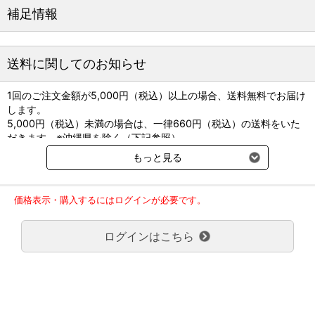
※モーター、バッテリの寿命は約2年間です。
補足情報
※強い衝撃に弱いため、床への落下にご注意ください。
●ＡＢＳ樹脂
●サイズ：幅5×奥行3.5×全長17ｃｍ
送料に関してのお知らせ
●重量：約218g
●剃毛長：1mm
1回のご注文金額が5,000円（税込）以上の場合、送料無料でお届け
●剃毛幅：50mm
します。
●充電時間：1時間、連続使用：約3.5時間
5,000円（税込）未満の場合は、一律660円（税込）の送料をいた
●回転数5300回
だきます。※沖縄県を除く（下記参照）
●電源：100V50/60Hz
※2017年11月14日（火）より沖縄県へのお届けにつきましては、1
もっと見る
●消費電力：約18W
回のご注文金額（税込）が、30,000円以上で配送無料となります。
●充電池：リチウムイオン電池
30,000円未満の場合、1,800円（税込）の送料をいただきます。
●スタンド、ブラシ、オイル、らっかストッパー付
ご了承のほどよろしくお願い致します。
価格表示・購入するにはログインが必要です。
●6ヶ月保証
弊社都合でお届けが２回以上に分かれる場合の送料負担は、１回分
●日本製
のみで新たな送料は発生しません。
ログインはこちら
大型商品送料が必要な商品をご注文の場合は、大型商品送料のみご
F.I.AシャークL1の替刃はこちらから
負担頂きます。
通常送料660円はかかりません。
クール便の商品につきましては、一律220円のクール便送料をいた
だきます。（沖縄、小笠原諸島以外）
要冷蔵の液剤・薬品の沖縄県及び小笠原諸島へのお届けには、通常