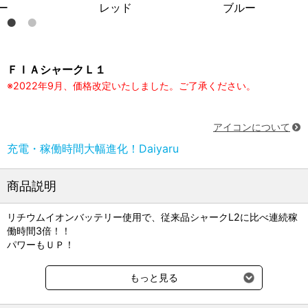
レッド
ブルー
レッ
ＦＩＡシャークＬ１
※2022年9月、価格改定いたしました。ご了承ください。
アイコンについて
充電・稼働時間大幅進化！Daiyaru
商品説明
リチウムイオンバッテリー使用で、従来品シャークL2に比べ連続稼
働時間3倍！！
パワーもＵＰ！
※24 時間以上の過充電は避けてください。
もっと見る
※長期間使用しないときは月に1度補充電を行ってください。
※切れ味を保つため使用前後に毛や獣脂を洗浄してください。