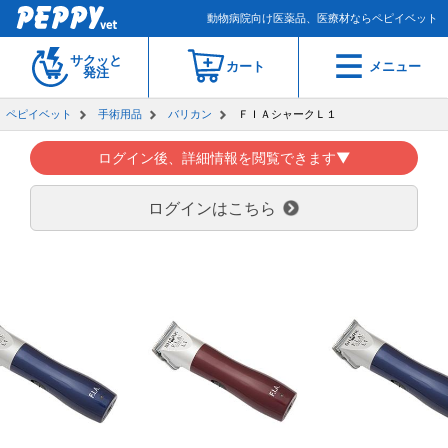
動物病院向け医薬品、医療材ならペピイベット
サクッと
カート
メニュー
発注
ペピイベット
手術用品
バリカン
ＦＩＡシャークＬ１
ログイン後、詳細情報を閲覧できます▼
ログインはこちら