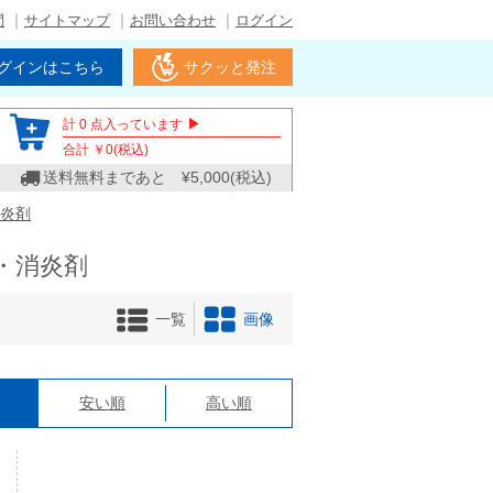
問
サイトマップ
お問い合わせ
ログイン
グインはこちら
サクッと発注
▶
計
0
点入っています
合計 ￥
0
(税込)
送料無料まであと ¥
5,000
(税込)
炎剤
・消炎剤
一覧
画像
格
安い順
高い順