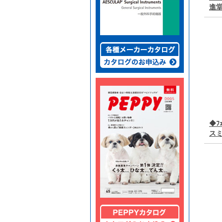
進
◆ﾌ
スミ