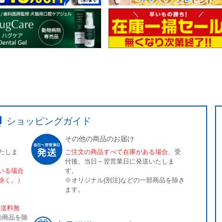
ショッピングガイド
その他の商品のお届け
たしま
ご注文の商品すべて在庫がある場合、
受
付後、当日～翌営業日に発送いたしま
いる場合
す。
除く。）
※オリジナル(別注)などの一部商品を除き
ます。
[送料無
の商品を除