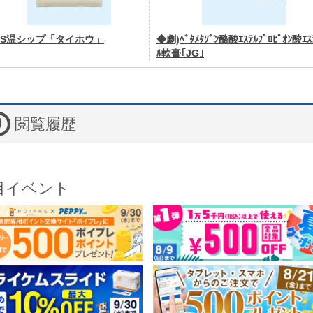
MS温シップ「タイホウ」
◆劇)ﾍﾞﾀﾒﾀｿﾞﾝ酪酸ｴｽﾃﾙﾌﾟﾛﾋﾟｵﾝ酸ｴｽ
ﾙ軟膏｢JG｣
閲覧履歴
目イベント