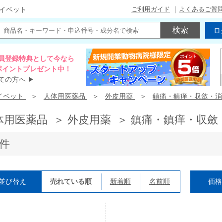
ご利用ガイド
よくあるご質
イベット
ロ
員登録特典として今なら
00ポイントプレゼント中！
ての方へ
▶
イベット
人体用医薬品
外皮用薬
鎮痛・鎮痒・収斂・消
体用医薬品 ＞ 外皮用薬 ＞ 鎮痛・鎮痒・収斂
7件
並び替え
売れている順
新着順
名前順
価