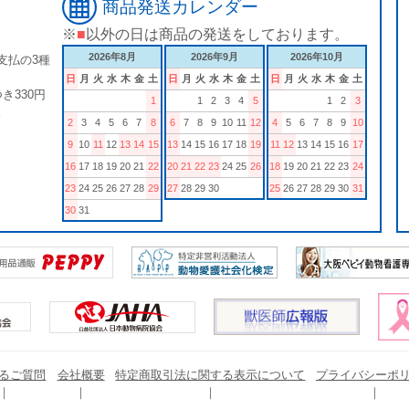
商品発送カレンダー
※
■
以外の日は商品の発送をしております。
2026年8月
2026年9月
2026年10月
支払の3種
日
月
火
水
木
金
土
日
月
火
水
木
金
土
日
月
火
水
木
金
土
き330円
1
1
2
3
4
5
1
2
3
。
2
3
4
5
6
7
8
6
7
8
9
10
11
12
4
5
6
7
8
9
10
9
10
11
12
13
14
15
13
14
15
16
17
18
19
11
12
13
14
15
16
17
16
17
18
19
20
21
22
20
21
22
23
24
25
26
18
19
20
21
22
23
24
23
24
25
26
27
28
29
27
28
29
30
25
26
27
28
29
30
31
30
31
るご質問
会社概要
特定商取引法に関する表示について
プライバシーポ