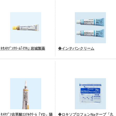
ｷｻﾒﾀｿﾞﾝｸﾘｰﾑ｢ｲﾜｷ｣ 岩城製薬
◆インテバンクリーム
ﾞﾀﾒﾀｿﾞﾝ吉草酸ｴｽﾃﾙｸﾘｰﾑ「YD」陽
◆ロキソプロフェンNaテープ「久