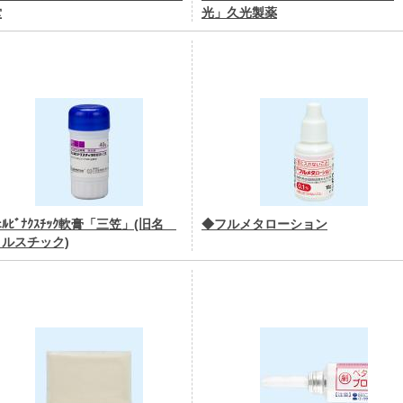
堂
光」久光製薬
ｪﾙﾋﾞﾅｸｽﾁｯｸ軟膏「三笠」(旧名
◆フルメタローション
ルスチック)