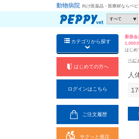
動物病院
向け医薬品・医療材ならペピ
新規会
カテゴリから探す
1,0
はじめ
ペピ
はじめての方へ
人
1
ログインはこちら
ご注文履歴
サクッと発注