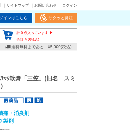
問
サイトマップ
お問い合わせ
ログイン
グインはこちら
サクッと発注
▶
計
0
点入っています
合計 ￥
0
(税込)
送料無料まであと ¥
5,000
(税込)
ﾅｸｽﾁｯｸ軟膏「三笠」(旧名 スミ
)
鎮痛・消炎剤
ク製剤