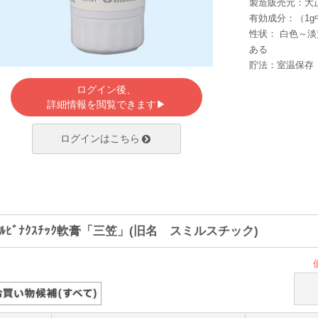
製造販売元：大
有効成分：（1g
性状： 白色～
ある
貯法：室温保存
ログイン後、
詳細情報を閲覧できます▶
ログインはこちら
ｪﾙﾋﾞﾅｸｽﾁｯｸ軟膏「三笠」(旧名 スミルスチック)