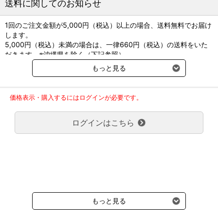
送料に関してのお知らせ
1回のご注文金額が5,000円（税込）以上の場合、送料無料でお届け
します。
5,000円（税込）未満の場合は、一律660円（税込）の送料をいた
だきます。※沖縄県を除く（下記参照）
※2017年11月14日（火）より沖縄県へのお届けにつきましては、1
もっと見る
回のご注文金額（税込）が、30,000円以上で配送無料となります。
30,000円未満の場合、1,800円（税込）の送料をいただきます。
ご了承のほどよろしくお願い致します。
価格表示・購入するにはログインが必要です。
弊社都合でお届けが２回以上に分かれる場合の送料負担は、１回分
のみで新たな送料は発生しません。
ログインはこちら
大型商品送料が必要な商品をご注文の場合は、大型商品送料のみご
負担頂きます。
通常送料660円はかかりません。
クール便の商品につきましては、一律220円のクール便送料をいた
だきます。（沖縄、小笠原諸島以外）
要冷蔵の液剤・薬品の沖縄県及び小笠原諸島へのお届けには、通常
送料660円（税込）に加えて別途クール便代990円（税込）を申し
受けます。
もっと見る