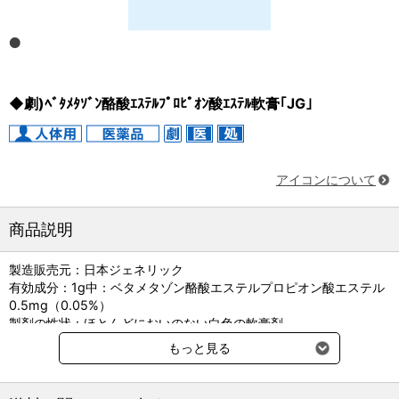
◆劇)ﾍﾞﾀﾒﾀｿﾞﾝ酪酸ｴｽﾃﾙﾌﾟﾛﾋﾟｵﾝ酸ｴｽﾃﾙ軟膏｢JG｣
アイコンについて
商品説明
製造販売元：日本ジェネリック
有効成分：1g中：ベタメタゾン酪酸エステルプロピオン酸エステル
0.5mg（0.05%）
製剤の性状：ほとんどにおいのない白色の軟膏剤
貯法：室温保存
もっと見る