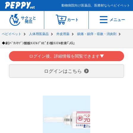
動物病院向け医薬品、医療材ならペピイベット
サクッと
カート
メニュー
発注
ペピイベット
人体用医薬品
外皮用薬
鎮痛・鎮痒・収斂・消炎剤
◆劇)ﾍﾞﾀﾒﾀｿﾞﾝ酪酸ｴｽﾃﾙﾌﾟﾛﾋﾟｵﾝ酸ｴｽﾃﾙ軟膏｢JG｣
ログイン後、詳細情報を閲覧できます▼
ログインはこちら