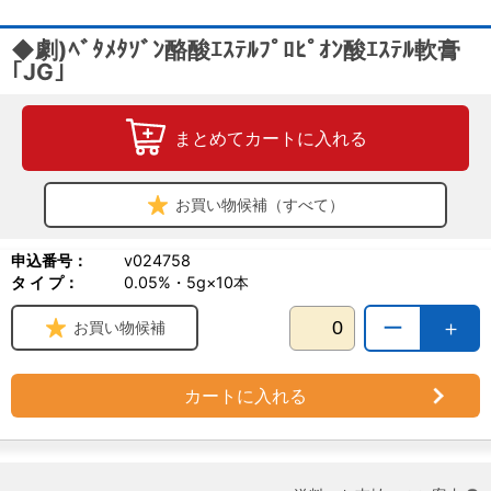
◆劇)ﾍﾞﾀﾒﾀｿﾞﾝ酪酸ｴｽﾃﾙﾌﾟﾛﾋﾟｵﾝ酸ｴｽﾃﾙ軟膏
｢JG｣
まとめてカートに入れる
お買い物候補（すべて）
申込番号：
v024758
タ イ プ：
0.05%・5g×10本
ー
＋
お買い物候補
カートに入れる