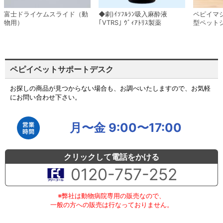
富士ドライケムスライド（動
◆劇)ｲｿﾌﾙﾗﾝ吸入麻酔液
ペピイマ
物用）
｢VTRS｣ ｳﾞｨｱﾄﾘｽ製薬
型ペット
ペピイベットサポートデスク
お探しの商品が見つからない場合も、お調べいたしますので、お気軽
にお問い合わせ下さい。
月〜金 9:00〜17:00
クリックして電話をかける
0120-757-252
※弊社は動物病院専用の販売なので、
一般の方への販売は行なっておりません。