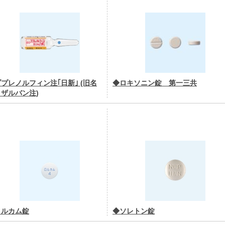
プレノルフィン注｢日新｣ (旧名
◆ロキソニン錠 第一三共
ザルバン注)
ロルカム錠
◆ソレトン錠