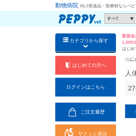
動物病院
向け医薬品・医療材ならペピ
新規会
カテゴリから探す
1,0
はじめ
ペピ
はじめての方へ
人
2
ログインはこちら
ご注文履歴
サクッと発注