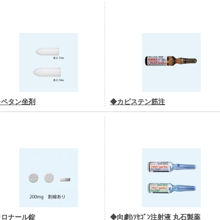
レペタン坐剤
◆カピステン筋注
カロナール錠
◆向劇)ｿｾｺﾞﾝ注射液 丸石製薬