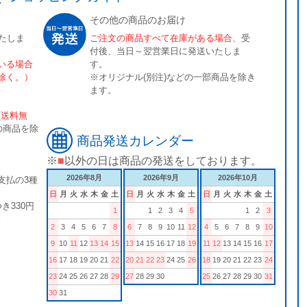
その他の商品のお届け
たしま
ご注文の商品すべて在庫がある場合、
受
付後、当日～翌営業日に発送いたしま
いる場合
す。
除く。）
※オリジナル(別注)などの一部商品を除き
ます。
[送料無
の商品を除
商品発送カレンダー
※
■
以外の日は商品の発送をしております。
2026年8月
2026年9月
2026年10月
支払の3種
日
月
火
水
木
金
土
日
月
火
水
木
金
土
日
月
火
水
木
金
土
き330円
1
1
2
3
4
5
1
2
3
。
2
3
4
5
6
7
8
6
7
8
9
10
11
12
4
5
6
7
8
9
10
9
10
11
12
13
14
15
13
14
15
16
17
18
19
11
12
13
14
15
16
17
16
17
18
19
20
21
22
20
21
22
23
24
25
26
18
19
20
21
22
23
24
23
24
25
26
27
28
29
27
28
29
30
25
26
27
28
29
30
31
30
31