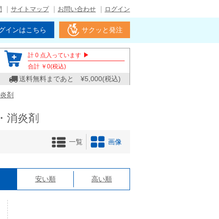
問
サイトマップ
お問い合わせ
ログイン
グインはこちら
サクッと発注
▶
計
0
点入っています
合計 ￥
0
(税込)
送料無料まであと ¥
5,000
(税込)
炎剤
・消炎剤
一覧
画像
格
安い順
高い順