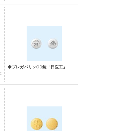
◆プレガバリンOD錠「日医工」
ン