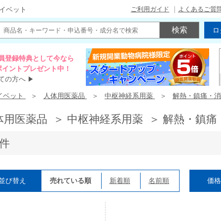
ご利用ガイド
よくあるご質
イベット
ロ
員登録特典として今なら
00ポイントプレゼント中！
ての方へ
▶
イベット
人体用医薬品
中枢神経系用薬
解熱・鎮痛・消
体用医薬品 ＞ 中枢神経系用薬 ＞ 解熱・鎮痛
7件
並び替え
売れている順
新着順
名前順
価