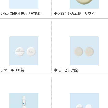
ンヒバ坐剤小児用「VTRS」
◆メロキシカム錠「サワイ」
トラマールＯＤ錠
◆モービック錠