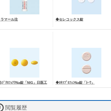
トラマール注
◆セレコックス錠
)ｼﾞｸﾛﾌｪﾅｸNa錠「NIG」日医工
◆ﾛｷｿﾌﾟﾛﾌｪﾝNa錠「ﾄｰﾜ」
閲覧履歴