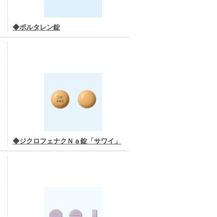
◆ボルタレン錠
◆ジクロフェナクＮａ錠「サワイ」