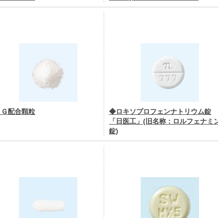
ＳＧ配合顆粒
◆ロキソプロフェンナトリウム錠
「日医工」(旧名称：ロルフェナミ
錠)