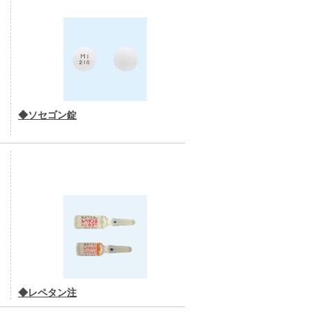
◆ソセゴン錠
◆レペタン注