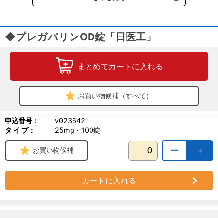
◆プレガバリンOD錠「日医工」
まとめてカートに入れる
お買い物候補（すべて）
申込番号：
v023642
タ イ プ：
25mg・100錠
ー
＋
お買い物候補
カートに入れる