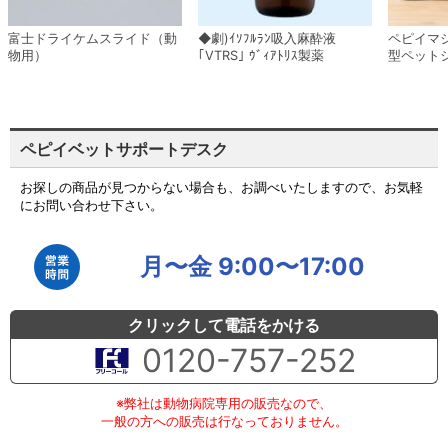
富士ドライケムスライド（動
◆劇)ｲｿﾌﾙﾗﾝ吸入麻酔液
ペピイマ
物用）
｢VTRS｣ ｳﾞｨｱﾄﾘｽ製薬
型ペット
ペピイベットサポートデスク
お探しの商品が見つからない場合も、お調べいたしますので、お気軽
にお問い合わせ下さい。
月〜金 9:00〜17:00
クリックして電話をかける
0120-757-252
※弊社は動物病院専用の販売なので、
一般の方への販売は行なっておりません。