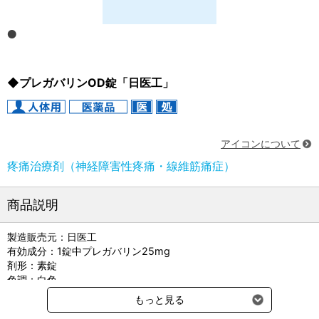
◆プレガバリンOD錠「日医工」
アイコンについて
疼痛治療剤（神経障害性疼痛・線維筋痛症）
商品説明
製造販売元：日医工
有効成分：1錠中プレガバリン25mg
剤形：素錠
色調：白色
外形：直径（mm） 6.1 、厚さ（mm） 2.8 、質量（mg） 80
もっと見る
貯法：室温保存