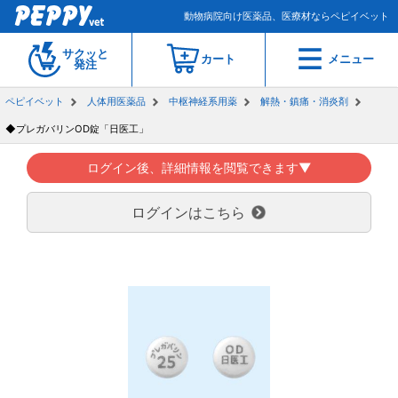
動物病院向け医薬品、医療材ならペピイベット
サクッと
カート
メニュー
発注
ペピイベット
人体用医薬品
中枢神経系用薬
解熱・鎮痛・消炎剤
◆プレガバリンOD錠「日医工」
ログイン後、詳細情報を閲覧できます▼
ログインはこちら