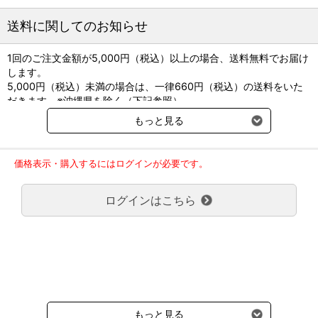
送料に関してのお知らせ
1回のご注文金額が5,000円（税込）以上の場合、送料無料でお届け
します。
5,000円（税込）未満の場合は、一律660円（税込）の送料をいた
だきます。※沖縄県を除く（下記参照）
※2017年11月14日（火）より沖縄県へのお届けにつきましては、1
もっと見る
回のご注文金額（税込）が、30,000円以上で配送無料となります。
30,000円未満の場合、1,800円（税込）の送料をいただきます。
ご了承のほどよろしくお願い致します。
価格表示・購入するにはログインが必要です。
弊社都合でお届けが２回以上に分かれる場合の送料負担は、１回分
のみで新たな送料は発生しません。
ログインはこちら
大型商品送料が必要な商品をご注文の場合は、大型商品送料のみご
負担頂きます。
通常送料660円はかかりません。
クール便の商品につきましては、一律220円のクール便送料をいた
だきます。（沖縄、小笠原諸島以外）
要冷蔵の液剤・薬品の沖縄県及び小笠原諸島へのお届けには、通常
送料660円（税込）に加えて別途クール便代990円（税込）を申し
受けます。
もっと見る