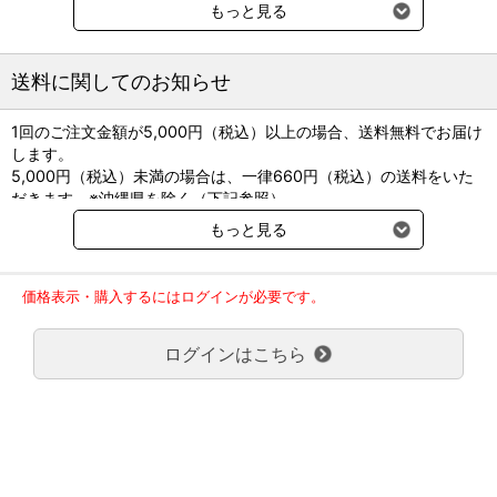
直径（mm）：5mg 6.0、10mg 8.0
もっと見る
厚さ（mm）：5mg 2.4 、10mg 2.8
重量（mg）：5mg 約90、10mg 約180
●貯法：室温保存
送料に関してのお知らせ
1回のご注文金額が5,000円（税込）以上の場合、送料無料でお届け
します。
5,000円（税込）未満の場合は、一律660円（税込）の送料をいた
だきます。※沖縄県を除く（下記参照）
※2017年11月14日（火）より沖縄県へのお届けにつきましては、1
もっと見る
回のご注文金額（税込）が、30,000円以上で配送無料となります。
30,000円未満の場合、1,800円（税込）の送料をいただきます。
ご了承のほどよろしくお願い致します。
価格表示・購入するにはログインが必要です。
弊社都合でお届けが２回以上に分かれる場合の送料負担は、１回分
のみで新たな送料は発生しません。
ログインはこちら
大型商品送料が必要な商品をご注文の場合は、大型商品送料のみご
負担頂きます。
通常送料660円はかかりません。
クール便の商品につきましては、一律220円のクール便送料をいた
だきます。（沖縄、小笠原諸島以外）
要冷蔵の液剤・薬品の沖縄県及び小笠原諸島へのお届けには、通常
送料660円（税込）に加えて別途クール便代990円（税込）を申し