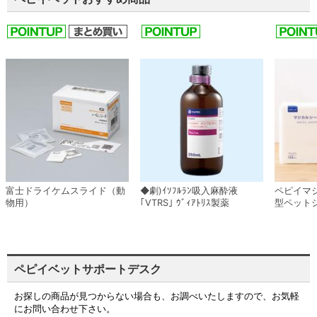
富士ドライケムスライド（動
◆劇)ｲｿﾌﾙﾗﾝ吸入麻酔液
ペピイマ
物用）
｢VTRS｣ ｳﾞｨｱﾄﾘｽ製薬
型ペット
ペピイベットサポートデスク
お探しの商品が見つからない場合も、お調べいたしますので、お気軽
にお問い合わせ下さい。