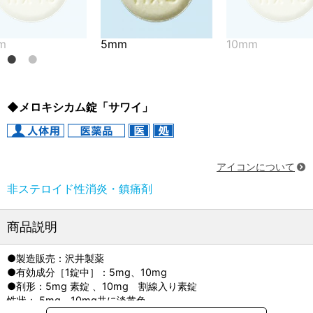
m
5mm
10mm
◆メロキシカム錠「サワイ」
アイコンについて
非ステロイド性消炎・鎮痛剤
商品説明
●製造販売：沢井製薬
●有効成分［1錠中］：5mg、10mg
●剤形：5mg 素錠 、10mg 割線入り素錠
性状： 5mg、10mg共に淡黄色