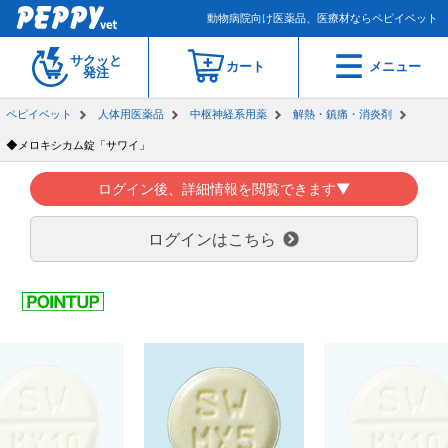
動物病院向け医薬品、医療材ならペピイベット
サクッと
カート
メニュー
発注
ペピイベット
人体用医薬品
中枢神経系用薬
解熱・鎮痛・消炎剤
◆メロキシカム錠「サワイ」
ログイン後、詳細情報を閲覧できます▼
ログインはこちら