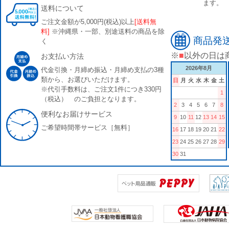
ます。
送料について
ご注文金額が5,000円(税込)以上
[送料無
料]
※沖縄県・一部、別途送料の商品を除
商品発
く
※
■
以外の日は
お支払い方法
2026年8月
代金引換・月締め振込・月締め支払の3種
類から、お選びいただけます。
日
月
火
水
木
金
土
※代引手数料は、ご注文1件につき330円
1
（税込） のご負担となります。
2
3
4
5
6
7
8
便利なお届けサービス
9
10
11
12
13
14
15
ご希望時間帯サービス［無料］
16
17
18
19
20
21
22
23
24
25
26
27
28
29
30
31