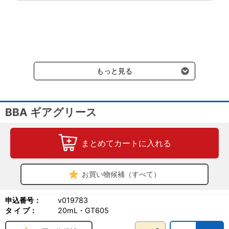
通常送料660円はかかりません。
クール便の商品につきましては、一律220円のクール便送料をいた
だきます。（沖縄、小笠原諸島以外）
要冷蔵の液剤・薬品の沖縄県及び小笠原諸島へのお届けには、通常
送料660円（税込）に加えて別途クール便代990円（税込）を申し
受けます。
もっと見る
BBA ギアグリース
まとめてカートに入れる
お買い物候補（すべて）
申込番号：
v019783
タ イ プ：
20mL・GT605