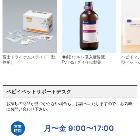
富士ドライケムスライド（動
◆劇)ｲｿﾌﾙﾗﾝ吸入麻酔液
ペピイマ
物用）
｢VTRS｣ ｳﾞｨｱﾄﾘｽ製薬
型ペット
ペピイベットサポートデスク
お探しの商品が見つからない場合も、お調べいたしますので、お気軽
にお問い合わせ下さい。
月〜金 9:00〜17:00