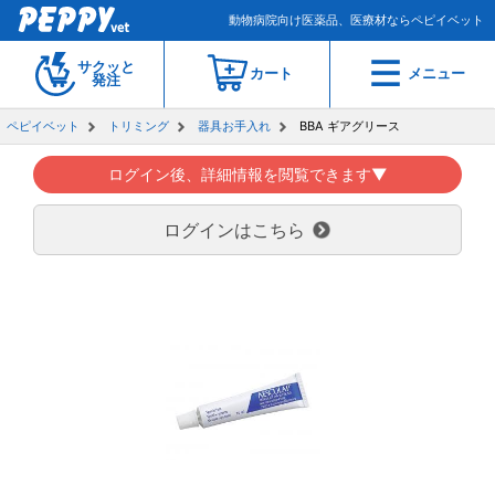
動物病院向け医薬品、医療材ならペピイベット
サクッと
カート
メニュー
発注
ペピイベット
トリミング
器具お手入れ
BBA ギアグリース
ログイン後、詳細情報を閲覧できます▼
ログインはこちら