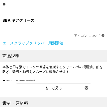
BBA ギアグリース
アイコンについて
エースクラップクリッパー用潤滑油
商品説明
本体と刃を繋ぐトルクの摩擦を低減するクリーム状の潤滑油。熱を
防ぎ、静刃と動刃をスムーズに動作させます。
■グリースの塗布方法
バリカン本体のシャフト部（つまみ部）に塗布してください。古い
もっと見る
グリースはふき取ってください。
関連商品
素材・原材料
■アイシス（Isis）