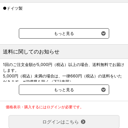
■ベガ（vega）
●ドイツ製
■バリカン用オイル
【ビーブラウンエースクラップ】
BBA鋼製器具はこちらから
もっと見る
ブランドページはこちらから
送料に関してのお知らせ
1回のご注文金額が5,000円（税込）以上の場合、送料無料でお届け
します。
5,000円（税込）未満の場合は、一律660円（税込）の送料をいた
だきます。※沖縄県を除く（下記参照）
●内容量：20ml
※2017年11月14日（火）より沖縄県へのお届けにつきましては、1
もっと見る
回のご注文金額（税込）が、30,000円以上で配送無料となります。
30,000円未満の場合、1,800円（税込）の送料をいただきます。
ご了承のほどよろしくお願い致します。
価格表示・購入するにはログインが必要です。
弊社都合でお届けが２回以上に分かれる場合の送料負担は、１回分
のみで新たな送料は発生しません。
ログインはこちら
大型商品送料が必要な商品をご注文の場合は、大型商品送料のみご
負担頂きます。