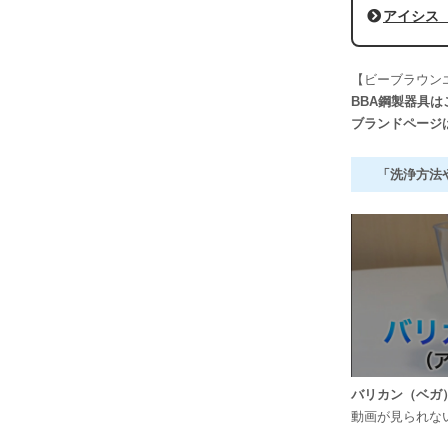
アイシス（I
【ビーブラウン
BBA鋼製器具は
ブランドページ
「洗浄方法
バリカン（ベガ
動画が見られな