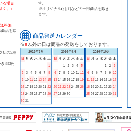
いる場合
す。
除く。）
※オリジナル(別注)などの一部商品を除き
ます。
[送料無
の商品を除
商品発送カレンダー
※
■
以外の日は商品の発送をしております。
2026年8月
2026年9月
2026年10月
支払の3種
日
月
火
水
木
金
土
日
月
火
水
木
金
土
日
月
火
水
木
金
土
き330円
1
1
2
3
4
5
1
2
3
。
2
3
4
5
6
7
8
6
7
8
9
10
11
12
4
5
6
7
8
9
10
9
10
11
12
13
14
15
13
14
15
16
17
18
19
11
12
13
14
15
16
17
16
17
18
19
20
21
22
20
21
22
23
24
25
26
18
19
20
21
22
23
24
23
24
25
26
27
28
29
27
28
29
30
25
26
27
28
29
30
31
30
31