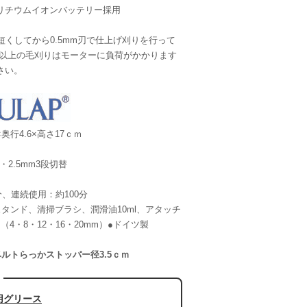
リチウムイオンバッテリー採用
を短くしてから0.5mm刃で仕上げ刈りを行って
力以上の毛刈りはモーターに負荷がかかります
さい。
×奥行4.6×高さ17ｃｍ
5・2.5mm3段切替
分、連続使用：約100分
タンド、清掃ブラシ、潤滑油10ml、アタッチ
（4・8・12・16・20mm）●ドイツ製
ルトらっかストッパー径3.5ｃｍ
用グリース