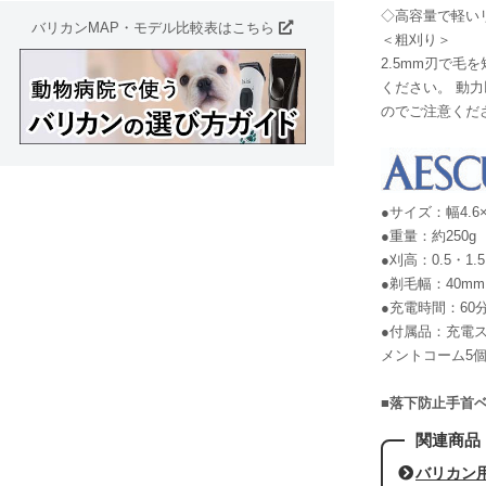
◇高容量で軽い
バリカンMAP・モデル比較表はこちら
＜粗刈り＞
2.5mm刃で毛
ください。 動
のでご注意くだ
●サイズ：幅4.6
●重量：約250g
●刈高：0.5・1.
●剃毛幅：40mm
●充電時間：60
●付属品：充電ス
メントコーム5個
■落下防止手首ベ
バリカン