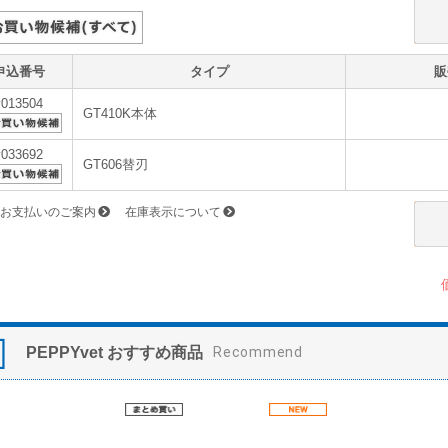
申込番号
タイプ
販
v013504
GT410K本体
v033692
GT606替刃
お支払いのご案内
在庫表示について
PEPPYvet おすすめ商品
Recommend