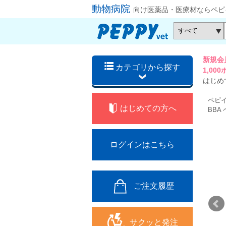
動物病院
向け医薬品・医療材ならペピ
新規会
カテゴリから探す
1,0
はじめ
ペピ
はじめての方へ
BBA
ログインはこちら
ご注文履歴
サクッと発注