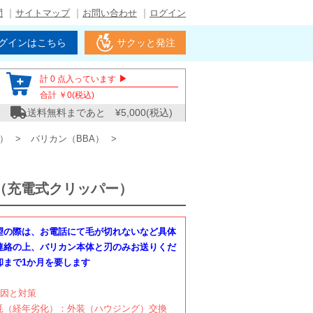
問
サイトマップ
お問い合わせ
ログイン
グインはこちら
サクッと発注
▶
計
0
点入っています
合計 ￥
0
(税込)
送料無料まであと ¥
5,000
(税込)
A）
バリカン（BBA）
ガ（充電式クリッパー）
望の際は、お電話にて毛が切れないなど具体
連絡の上、バリカン本体と刃のみお送りくだ
却まで1か月を要します
原因と対策
耗（経年劣化）：外装（ハウジング）交換