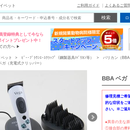
ご利用ガイド
よくあるご質
イベット
ロ
員登録特典として今なら
00ポイントプレゼント中！
ての方へ
▶
イベット
ﾋﾞｰ･ﾌﾞﾗｳﾝｴｰｽｸﾗｯﾌﾟ（鋼製器具/ﾊﾞﾘｶﾝ等）
バリカン（BB
 ベガ（充電式クリッパー）
BBA ベ
修理見積ご希
的な症状をご
さい。※ご返
●異音の主な
①接合部の摩