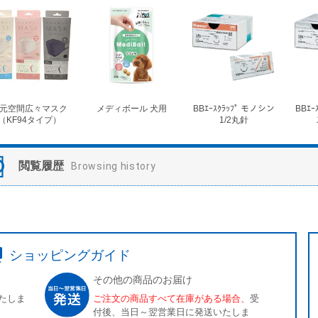
元空間広々マスク
メディボール 犬用
BBｴｰｽｸﾗｯﾌﾟ モノシン
BBｴｰ
（KF94タイプ）
1/2丸針
閲覧履歴
Browsing history
ショッピングガイド
その他の商品のお届け
たしま
ご注文の商品すべて在庫がある場合、
受
付後、当日～翌営業日に発送いたしま