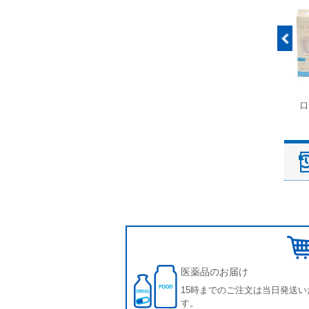
富士ドライケムスライ
◆劇)ｲｿﾌﾙﾗﾝ吸入麻酔
ペピイマジカルシーツ
口
ド（動物用）
液｢VTRS｣ ｳﾞｨｱﾄﾘｽ...
（中厚型ペットシー
ツ）
医薬品のお届け
15時までのご注文は当日発送い
す。