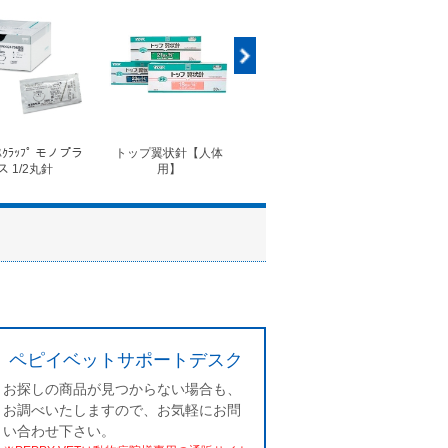
ｽｸﾗｯﾌﾟ モノプラ
トップ翼状針【人体
◆フォルテコール錠
◆コ
ス 1/2丸針
用】
ペピイベットサポートデスク
お探しの商品が見つからない場合も、
お調べいたしますので、お気軽にお問
い合わせ下さい。