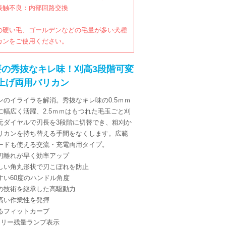
接触不良：内部回路交換
の硬い毛、ゴールデンなどの毛量が多い犬種
カンをご使用ください。
要の秀抜なキレ味！刈高3段階可変
上げ両用バリカン
ンのイライラを解消。秀抜なキレ味の0.5ｍｍ
に幅広く活躍、2.5ｍｍはもつれた毛玉ごと刈
元ダイヤルで刃長を3段階に切替でき、粗刈か
リカンを持ち替える手間をなくします。広範
ードも使える交流・充電両用タイプ。
刃離れが早く効率アップ
しい角丸形状で刃こぼれを防止
すい60度のハンドル角度
の技術を継承した高駆動力
高い作業性を発揮
るフィットカーブ
テリー残量ランプ表示