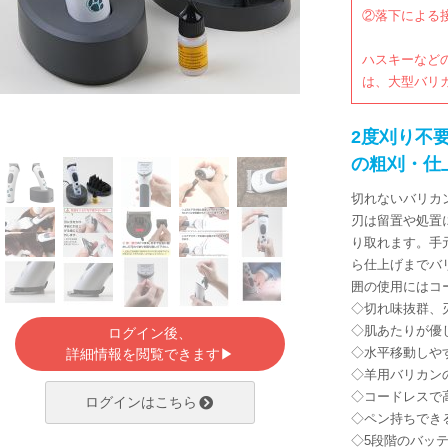
②落下による
ハスキーなど
は、大型バリ
2度刈り不
の粗刈・仕
切れないバリカ
刃は留置や処置
り取れます。手
ら仕上げまでバ
囲の使用にはコ
◇切れ味抜群、
◇肌あたりが優
ログイン後、
◇水平移動しや
詳細情報を閲覧できます▶
◇羊用バリカン
◇コードレスで
ログインはこちら
◇ペン持ちでき
◇5段階のバッ