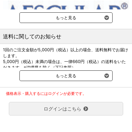
もっと見る
納期：3～4週間
送料に関してのお知らせ
※国外からの取り寄せのためお時間をいただく場合がございま
す。
医療機器許認可番号は製品付属の添付文書を参照下さい。
1回のご注文金額が5,000円（税込）以上の場合、送料無料でお届け
します。
長くご愛用いただくために。
5,000円（税込）未満の場合は、一律660円（税込）の送料をいた
専用のメンテナンスオイル「ステリリットi」の商品ページでは、
だきます。※沖縄県を除く（下記参照）
メンテナンス方法をご案内しております。
※2017年11月14日（火）より沖縄県へのお届けにつきましては、1
もっと見る
正しいメンテナンスは、破損、変色、錆びなどの予防につながり
回のご注文金額（税込）が、30,000円以上で配送無料となります。
ます。是非ご一読ください。
30,000円未満の場合、1,800円（税込）の送料をいただきます。
ご了承のほどよろしくお願い致します。
価格表示・購入するにはログインが必要です。
弊社都合でお届けが２回以上に分かれる場合の送料負担は、１回分
メンテナンス用オイル ステリリットｉの商品ページはこちら
のみで新たな送料は発生しません。
ログインはこちら
大型商品送料が必要な商品をご注文の場合は、大型商品送料のみご
負担頂きます。
通常送料660円はかかりません。
クール便の商品につきましては、一律220円のクール便送料をいた