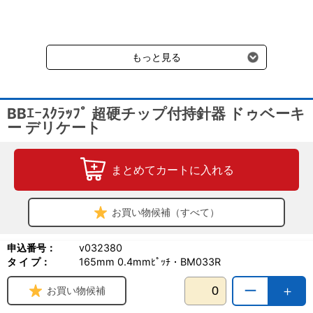
だきます。（沖縄、小笠原諸島以外）
要冷蔵の液剤・薬品の沖縄県及び小笠原諸島へのお届けには、通常
送料660円（税込）に加えて別途クール便代990円（税込）を申し
受けます。
もっと見る
BBｴｰｽｸﾗｯﾌﾟ 超硬チップ付持針器 ドゥベーキ
ー デリケート
まとめてカートに入れる
お買い物候補（すべて）
申込番号：
v032380
タ イ プ：
165mm 0.4mmﾋﾟｯﾁ・BM033R
ー
＋
お買い物候補