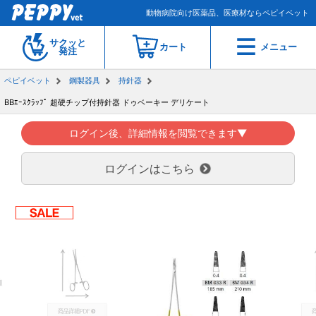
動物病院向け医薬品、医療材ならペピイベット
サクッと
カート
メニュー
発注
ペピイベット
鋼製器具
持針器
BBｴｰｽｸﾗｯﾌﾟ 超硬チップ付持針器 ドゥベーキー デリケート
ログイン後、詳細情報を閲覧できます▼
ログインはこちら