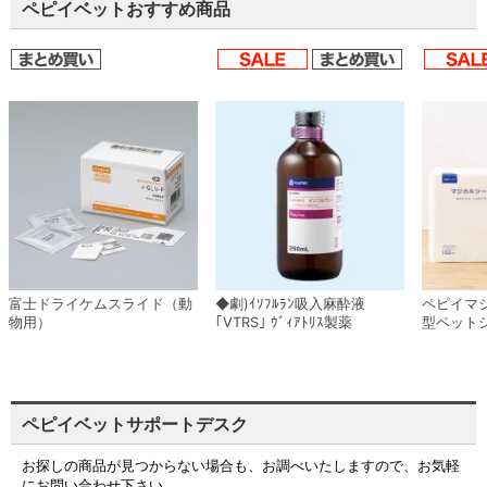
ペピイベットおすすめ商品
富士ドライケムスライド（動
◆劇)ｲｿﾌﾙﾗﾝ吸入麻酔液
ペピイマ
物用）
｢VTRS｣ ｳﾞｨｱﾄﾘｽ製薬
型ペット
ペピイベットサポートデスク
お探しの商品が見つからない場合も、お調べいたしますので、お気軽
にお問い合わせ下さい。