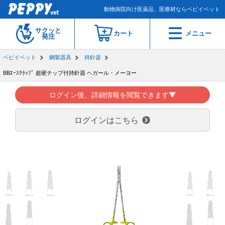
動物病院向け医薬品、医療材ならペピイベット
サクッと
カート
メニュー
発注
ペピイベット
鋼製器具
持針器
BBｴｰｽｸﾗｯﾌﾟ 超硬チップ付持針器 ヘガール・メーヨー
ログイン後、詳細情報を閲覧できます▼
ログインはこちら