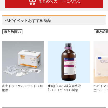
まとめてカートに入れる
ペピイベットおすすめ商品
富士ドライケムスライド（動
◆劇)ｲｿﾌﾙﾗﾝ吸入麻酔液
ペピイマ
物用）
｢VTRS｣ ｳﾞｨｱﾄﾘｽ製薬
型ペット