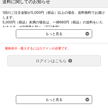
送料に関してのお知らせ
※国外からの取り寄せのためお時間をいただく場合がございま
す。
医療機器許認可番号は製造付属の添付文書を参照下さい。
1回のご注文金額が5,000円（税込）以上の場合、送料無料でお届け
します。
長くご愛用いただくために。
5,000円（税込）未満の場合は、一律660円（税込）の送料をいた
専用のメンテナンスオイル「ステリリットi」の商品ページでは、
だきます。※沖縄県を除く（下記参照）
メンテナンス方法をご案内しております。
※2017年11月14日（火）より沖縄県へのお届けにつきましては、1
もっと見る
正しいメンテナンスは、破損、変色、錆びなどの予防につながり
回のご注文金額（税込）が、30,000円以上で配送無料となります。
ます。是非ご一読ください。
30,000円未満の場合、1,800円（税込）の送料をいただきます。
ご了承のほどよろしくお願い致します。
価格表示・購入するにはログインが必要です。
弊社都合でお届けが２回以上に分かれる場合の送料負担は、１回分
メンテナンス用オイル ステリリットｉの商品ページはこちら
のみで新たな送料は発生しません。
ログインはこちら
大型商品送料が必要な商品をご注文の場合は、大型商品送料のみご
負担頂きます。
通常送料660円はかかりません。
クール便の商品につきましては、一律220円のクール便送料をいた
だきます。（沖縄、小笠原諸島以外）
要冷蔵の液剤・薬品の沖縄県及び小笠原諸島へのお届けには、通常
送料660円（税込）に加えて別途クール便代990円（税込）を申し
受けます。
もっと見る