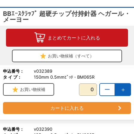
BBｴｰｽｸﾗｯﾌﾟ 超硬チップ付持針器 ヘガール・
メーヨー
まとめてカートに入れる
お買い物候補（すべて）
申込番号：
v032389
タ イ プ：
150mm 0.5mmﾋﾟｯﾁ・BM065R
ー
＋
お買い物候補
カートに入れる
申込番号：
v032390