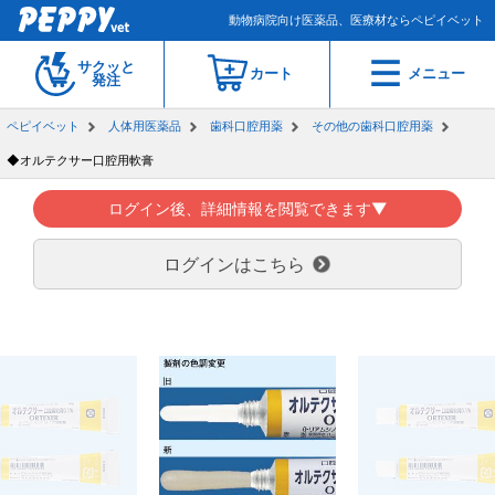
動物病院向け医薬品、医療材ならペピイベット
サクッと
カート
メニュー
発注
ペピイベット
人体用医薬品
歯科口腔用薬
その他の歯科口腔用薬
◆オルテクサー口腔用軟膏
ログイン後、詳細情報を閲覧できます▼
ログインはこちら