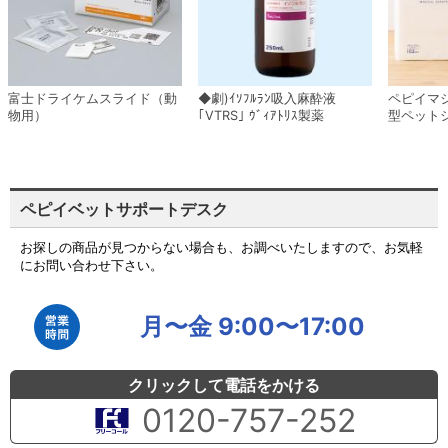
富士ドライケムスライド（動
◆劇)ｲｿﾌﾙﾗﾝ吸入麻酔液
ペピイマ
物用）
｢VTRS｣ ｳﾞｨｱﾄﾘｽ製薬
型ペット
ペピイベットサポートデスク
お探しの商品が見つからない場合も、お調べいたしますので、お気軽
にお問い合わせ下さい。
月〜金 9:00〜17:00
クリックして電話をかける
0120-757-252