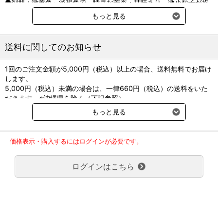
●剤型：微黄色～淡褐色で、特異な芳香・甘味あり、微小粒子が均
等に分散した軟膏剤。
もっと見る
●先発品名：ケナログ口腔用軟膏
●貯法：室温保存
送料に関してのお知らせ
1回のご注文金額が5,000円（税込）以上の場合、送料無料でお届け
します。
5,000円（税込）未満の場合は、一律660円（税込）の送料をいた
だきます。※沖縄県を除く（下記参照）
※2017年11月14日（火）より沖縄県へのお届けにつきましては、1
もっと見る
回のご注文金額（税込）が、30,000円以上で配送無料となります。
30,000円未満の場合、1,800円（税込）の送料をいただきます。
ご了承のほどよろしくお願い致します。
価格表示・購入するにはログインが必要です。
弊社都合でお届けが２回以上に分かれる場合の送料負担は、１回分
のみで新たな送料は発生しません。
ログインはこちら
大型商品送料が必要な商品をご注文の場合は、大型商品送料のみご
負担頂きます。
通常送料660円はかかりません。
クール便の商品につきましては、一律220円のクール便送料をいた
だきます。（沖縄、小笠原諸島以外）
要冷蔵の液剤・薬品の沖縄県及び小笠原諸島へのお届けには、通常