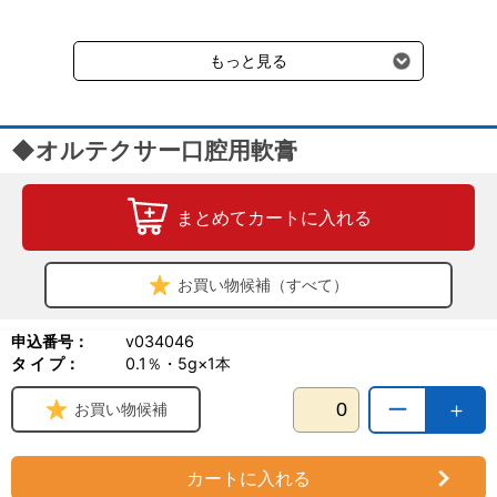
送料660円（税込）に加えて別途クール便代990円（税込）を申し
受けます。
もっと見る
◆オルテクサー口腔用軟膏
まとめてカートに入れる
お買い物候補（すべて）
申込番号：
v034046
タ イ プ：
0.1％・5g×1本
ー
＋
お買い物候補
カートに入れる