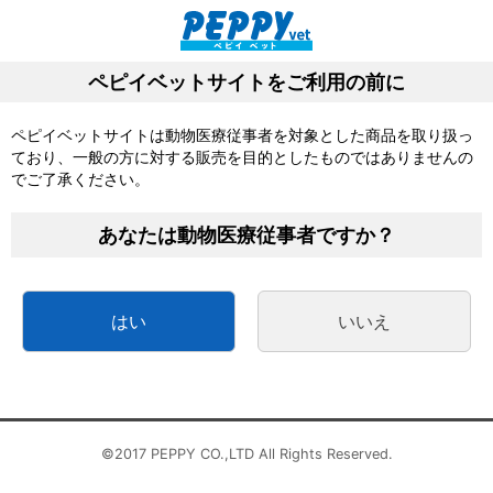
動物病院向け医薬品、医療材ならペピイベット
サクッと
カート
メニュー
発注
新規会員登録特典として今なら
1,000ポイントプレゼント中！
はじめての方へ
▶
検索
台風13号の影響によるお届け遅延について
8/17（月）一部商品の出荷対応について
地震によるお荷物の引受停止について