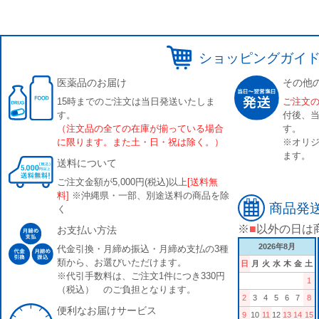
ショッピングガイ
医薬品のお届け
その他
15時までのご注文は当日発送いたしま
ご注文
す。
付後、
（注文品の全ての在庫が揃っている場合
す。
に限ります。また土・日・祝は除く。）
※オリジ
ます。
送料について
ご注文金額が5,000円(税込)以上
[送料無
料]
※沖縄県・一部、別途送料の商品を除
商品発
く
※
■
以外の日は
お支払い方法
2026年8月
代金引換・月締め振込・月締め支払の3種
類から、お選びいただけます。
日
月
火
水
木
金
土
※代引手数料は、ご注文1件につき330円
1
（税込） のご負担となります。
2
3
4
5
6
7
8
便利なお届けサービス
9
10
11
12
13
14
15