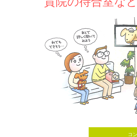
貴院の待合室な
コ