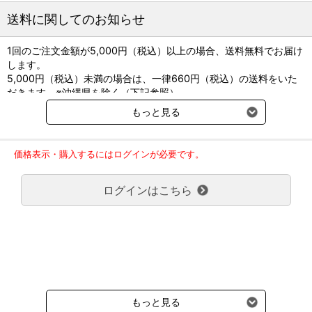
送料に関してのお知らせ
1回のご注文金額が5,000円（税込）以上の場合、送料無料でお届け
します。
5,000円（税込）未満の場合は、一律660円（税込）の送料をいた
だきます。※沖縄県を除く（下記参照）
※2017年11月14日（火）より沖縄県へのお届けにつきましては、1
もっと見る
回のご注文金額（税込）が、30,000円以上で配送無料となります。
30,000円未満の場合、1,800円（税込）の送料をいただきます。
ご了承のほどよろしくお願い致します。
価格表示・購入するにはログインが必要です。
弊社都合でお届けが２回以上に分かれる場合の送料負担は、１回分
のみで新たな送料は発生しません。
ログインはこちら
大型商品送料が必要な商品をご注文の場合は、大型商品送料のみご
負担頂きます。
通常送料660円はかかりません。
クール便の商品につきましては、一律220円のクール便送料をいた
だきます。（沖縄、小笠原諸島以外）
要冷蔵の液剤・薬品の沖縄県及び小笠原諸島へのお届けには、通常
送料660円（税込）に加えて別途クール便代990円（税込）を申し
受けます。
もっと見る