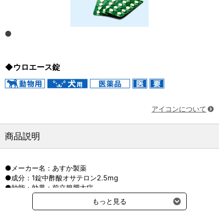
◆ウロエース錠
アイコンについて
商品説明
●メーカー名：あすか製薬
●成分：1錠中酢酸オサテロン2.5mg
●効能・効果：前立腺肥大症
●用法・用量：体重1kg当たり酢酸オサテロンとして、1回0.25〜
もっと見る
0.50mgを1日1回経口投与します。