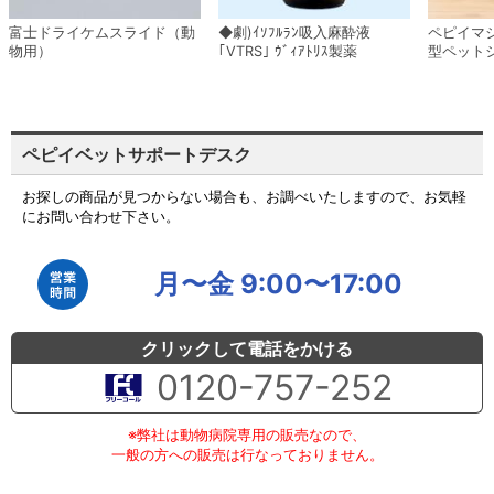
富士ドライケムスライド（動
◆劇)ｲｿﾌﾙﾗﾝ吸入麻酔液
ペピイマ
物用）
｢VTRS｣ ｳﾞｨｱﾄﾘｽ製薬
型ペット
ペピイベットサポートデスク
お探しの商品が見つからない場合も、お調べいたしますので、お気軽
にお問い合わせ下さい。
月〜金 9:00〜17:00
クリックして電話をかける
0120-757-252
※弊社は動物病院専用の販売なので、
一般の方への販売は行なっておりません。