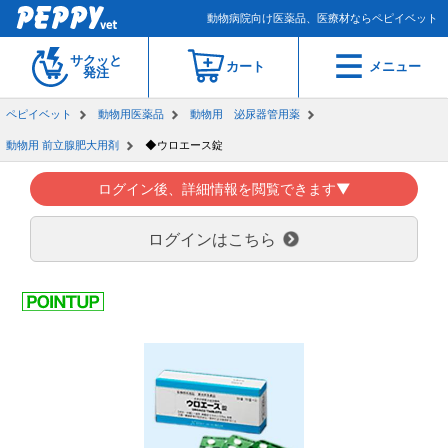
動物病院向け医薬品、医療材ならペピイベット
サクッと
カート
メニュー
発注
ペピイベット
動物用医薬品
動物用 泌尿器管用薬
動物用 前立腺肥大用剤
◆ウロエース錠
ログイン後、詳細情報を閲覧できます▼
ログインはこちら