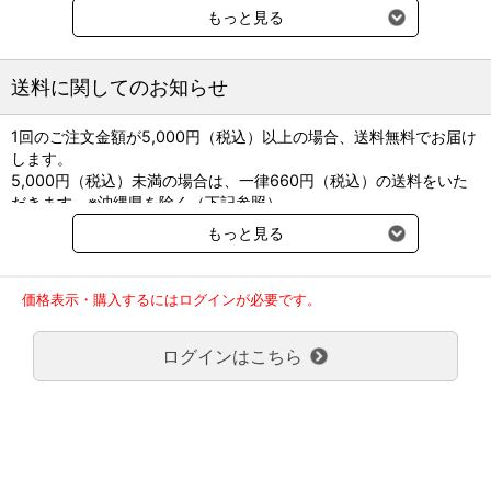
色：カプセル：上半分 黄赤色不透明、下半分 淡黄赤色不透明
もっと見る
内容物：淡黄色の粉末
貯法：室温保存
送料に関してのお知らせ
1回のご注文金額が5,000円（税込）以上の場合、送料無料でお届け
します。
5,000円（税込）未満の場合は、一律660円（税込）の送料をいた
だきます。※沖縄県を除く（下記参照）
※2017年11月14日（火）より沖縄県へのお届けにつきましては、1
もっと見る
回のご注文金額（税込）が、30,000円以上で配送無料となります。
30,000円未満の場合、1,800円（税込）の送料をいただきます。
ご了承のほどよろしくお願い致します。
価格表示・購入するにはログインが必要です。
弊社都合でお届けが２回以上に分かれる場合の送料負担は、１回分
のみで新たな送料は発生しません。
ログインはこちら
大型商品送料が必要な商品をご注文の場合は、大型商品送料のみご
負担頂きます。
通常送料660円はかかりません。
クール便の商品につきましては、一律220円のクール便送料をいた
だきます。（沖縄、小笠原諸島以外）
要冷蔵の液剤・薬品の沖縄県及び小笠原諸島へのお届けには、通常
送料660円（税込）に加えて別途クール便代990円（税込）を申し