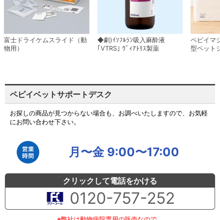
富士ドライケムスライド（動
◆劇)ｲｿﾌﾙﾗﾝ吸入麻酔液
ペピイマ
物用）
｢VTRS｣ ｳﾞｨｱﾄﾘｽ製薬
型ペット
ペピイベットサポートデスク
お探しの商品が見つからない場合も、お調べいたしますので、お気軽
にお問い合わせ下さい。
月〜金 9:00〜17:00
クリックして電話をかける
0120-757-252
※弊社は動物病院専用の販売なので、