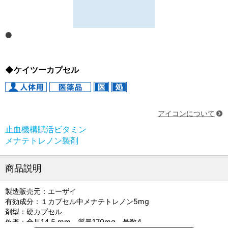
◆ケイツーカプセル
アイコンについて
止血機構賦活ビタミン
メナテトレノン製剤
商品説明
製造販売元：エーザイ
有効成分：１カプセル中メナテトレノン5mg
剤型：硬カプセル
外形：全長14.5 mm、質量170mg、号数4