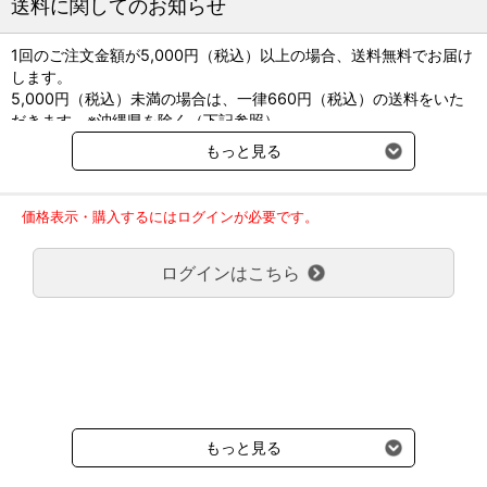
送料に関してのお知らせ
1回のご注文金額が5,000円（税込）以上の場合、送料無料でお届け
します。
5,000円（税込）未満の場合は、一律660円（税込）の送料をいた
だきます。※沖縄県を除く（下記参照）
※2017年11月14日（火）より沖縄県へのお届けにつきましては、1
もっと見る
回のご注文金額（税込）が、30,000円以上で配送無料となります。
30,000円未満の場合、1,800円（税込）の送料をいただきます。
ご了承のほどよろしくお願い致します。
価格表示・購入するにはログインが必要です。
弊社都合でお届けが２回以上に分かれる場合の送料負担は、１回分
のみで新たな送料は発生しません。
ログインはこちら
大型商品送料が必要な商品をご注文の場合は、大型商品送料のみご
負担頂きます。
通常送料660円はかかりません。
クール便の商品につきましては、一律220円のクール便送料をいた
だきます。（沖縄、小笠原諸島以外）
要冷蔵の液剤・薬品の沖縄県及び小笠原諸島へのお届けには、通常
送料660円（税込）に加えて別途クール便代990円（税込）を申し
受けます。
もっと見る