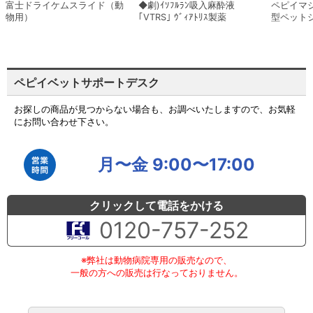
富士ドライケムスライド（動
◆劇)ｲｿﾌﾙﾗﾝ吸入麻酔液
ペピイマ
物用）
｢VTRS｣ ｳﾞｨｱﾄﾘｽ製薬
型ペット
ペピイベットサポートデスク
お探しの商品が見つからない場合も、お調べいたしますので、お気軽
にお問い合わせ下さい。
月〜金 9:00〜17:00
クリックして電話をかける
0120-757-252
※弊社は動物病院専用の販売なので、
一般の方への販売は行なっておりません。