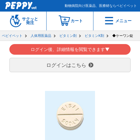
動物病院向け医薬品、医療材ならペピイベット
サクッと
カート
メニュー
発注
ペピイベット
人体用医薬品
ビタミン剤
ビタミンK剤
◆ケーワン錠
ログイン後、詳細情報を閲覧できます▼
ログインはこちら