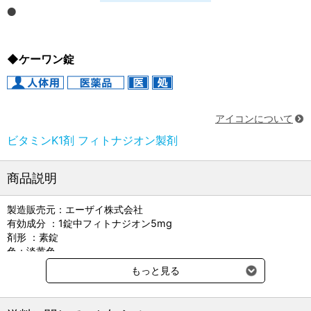
◆ケーワン錠
アイコンについて
ビタミンK1剤 フィトナジオン製剤
商品説明
製造販売元：エーザイ株式会社
有効成分 ：1錠中フィトナジオン5mg
剤形 ：素錠
色：淡黄色
直径（mm）： 10.1
もっと見る
質量（mg）： 360
厚さ（mm）： 3.5
貯法： 室温保存