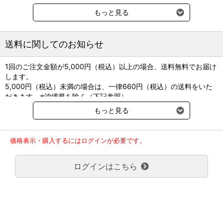
●他社同効品：コリナコール点眼液
もっと見る
●貯法：遮光、10℃以下保存
送料に関してのお知らせ
※別途クール便送料220円（税込）をご請求させていただきます。
1回のご注文金額が5,000円（税込）以上の場合、送料無料でお届け
します。
5,000円（税込）未満の場合は、一律660円（税込）の送料をいた
だきます。※沖縄県を除く（下記参照）
※2017年11月14日（火）より沖縄県へのお届けにつきましては、1
もっと見る
回のご注文金額（税込）が、30,000円以上で配送無料となります。
30,000円未満の場合、1,800円（税込）の送料をいただきます。
ご了承のほどよろしくお願い致します。
価格表示・購入するにはログインが必要です。
弊社都合でお届けが２回以上に分かれる場合の送料負担は、１回分
のみで新たな送料は発生しません。
ログインはこちら
大型商品送料が必要な商品をご注文の場合は、大型商品送料のみご
負担頂きます。
通常送料660円はかかりません。
クール便の商品につきましては、一律220円のクール便送料をいた
だきます。（沖縄、小笠原諸島以外）
要冷蔵の液剤・薬品の沖縄県及び小笠原諸島へのお届けには、通常