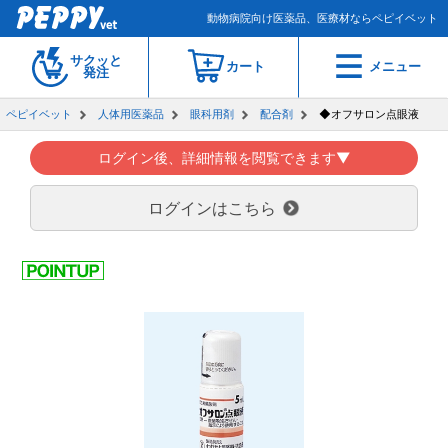
動物病院向け医薬品、医療材ならペピイベット
サクッと
カート
メニュー
発注
ペピイベット
人体用医薬品
眼科用剤
配合剤
◆オフサロン点眼液
ログイン後、詳細情報を閲覧できます▼
ログインはこちら