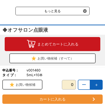
送料660円（税込）に加えて別途クール便代990円（税込）を申し
受けます。
もっと見る
◆オフサロン点眼液
まとめてカートに入れる
お買い物候補（すべて）
申込番号：
v001460
タ イ プ：
5mL×10本
ー
＋
お買い物候補
カートに入れる