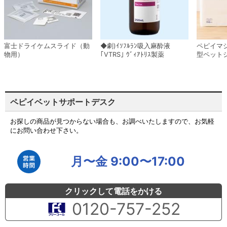
富士ドライケムスライド（動
◆劇)ｲｿﾌﾙﾗﾝ吸入麻酔液
ペピイマ
物用）
｢VTRS｣ ｳﾞｨｱﾄﾘｽ製薬
型ペット
ペピイベットサポートデスク
お探しの商品が見つからない場合も、お調べいたしますので、お気軽
にお問い合わせ下さい。
月〜金 9:00〜17:00
クリックして電話をかける
0120-757-252