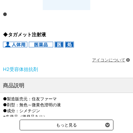
◆タガメット注射液
アイコンについて
H2受容体拮抗剤
商品説明
●製造販売元：住友ファーマ
●剤型：無色～微黄色澄明の液
●成分：シメチジン
※先発品（後発品あり）
●貯法：室温保存
もっと見る