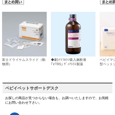
富士ドライケムスライド（動
◆劇)ｲｿﾌﾙﾗﾝ吸入麻酔液
ペピイマ
物用）
｢VTRS｣ ｳﾞｨｱﾄﾘｽ製薬
型ペット
ペピイベットサポートデスク
お探しの商品が見つからない場合も、お調べいたしますので、お気軽
にお問い合わせ下さい。