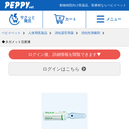
動物病院向け医薬品、医療材ならペピイベット
サクッと
カート
メニュー
発注
ペピイベット
人体用医薬品
消化器官用薬
消化性潰瘍剤
◆タガメット注射液
ログイン後、詳細情報を閲覧できます▼
ログインはこちら