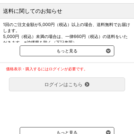
送料に関してのお知らせ
1回のご注文金額が5,000円（税込）以上の場合、送料無料でお届け
します。
5,000円（税込）未満の場合は、一律660円（税込）の送料をいた
だきます。※沖縄県を除く（下記参照）
※2017年11月14日（火）より沖縄県へのお届けにつきましては、1
もっと見る
回のご注文金額（税込）が、30,000円以上で配送無料となります。
30,000円未満の場合、1,800円（税込）の送料をいただきます。
ご了承のほどよろしくお願い致します。
価格表示・購入するにはログインが必要です。
弊社都合でお届けが２回以上に分かれる場合の送料負担は、１回分
のみで新たな送料は発生しません。
ログインはこちら
大型商品送料が必要な商品をご注文の場合は、大型商品送料のみご
負担頂きます。
通常送料660円はかかりません。
クール便の商品につきましては、一律220円のクール便送料をいた
だきます。（沖縄、小笠原諸島以外）
要冷蔵の液剤・薬品の沖縄県及び小笠原諸島へのお届けには、通常
送料660円（税込）に加えて別途クール便代990円（税込）を申し
受けます。
もっと見る