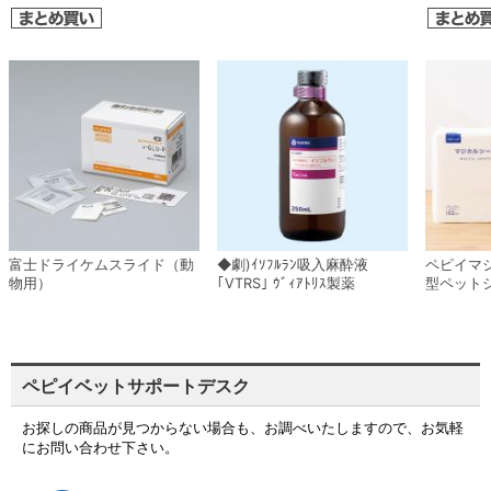
富士ドライケムスライド（動
◆劇)ｲｿﾌﾙﾗﾝ吸入麻酔液
ペピイマ
物用）
｢VTRS｣ ｳﾞｨｱﾄﾘｽ製薬
型ペット
ペピイベットサポートデスク
お探しの商品が見つからない場合も、お調べいたしますので、お気軽
にお問い合わせ下さい。