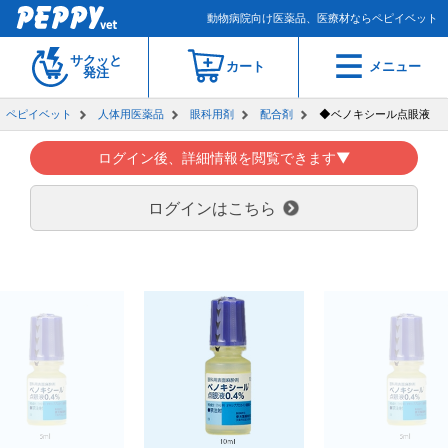
動物病院向け医薬品、医療材ならペピイベット
サクッと
カート
メニュー
発注
ペピイベット
人体用医薬品
眼科用剤
配合剤
◆ベノキシール点眼液
ログイン後、詳細情報を閲覧できます▼
ログインはこちら