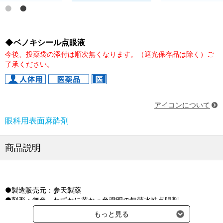
◆ベノキシール点眼液
今後、投薬袋の添付は順次無くなります。（遮光保存品は除く）ご
了承ください。
アイコンについて
眼科用表面麻酔剤
商品説明
●製造販売元：参天製薬
●剤形：無色～わずかに黄かっ色澄明の無菌水性点眼剤
●成分：オキシブプロカイン塩酸塩
もっと見る
●貯法：気密容器、室温保存