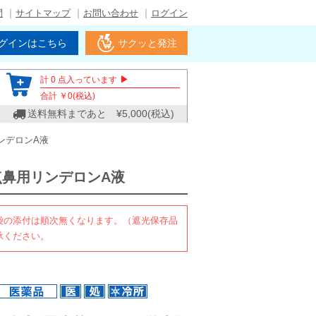
問
サイトマップ
お問い合わせ
ログイン
グインはこちら
サクッと発注
▶
計
0
点入っています
合計 ￥
0
(税込)
送料無料まであと ¥
5,000
(税込)
ンデロンA液
点鼻用リンデロンA液
袋の添付は順次無くなります。（遮光保存品
承ください。