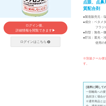
点眼、点鼻
質配合剤
●製造販売元：
●成分：ベタメタ
ログイン後、
フラジオマイシ
詳細情報を閲覧できます▶
●剤型：無色～
●貯法：遮光・
ログインはこちら
使用の都度
※別途クール便
す。
[送料に関して
一部離島への要
負担頂く場合が
※通常商品とは