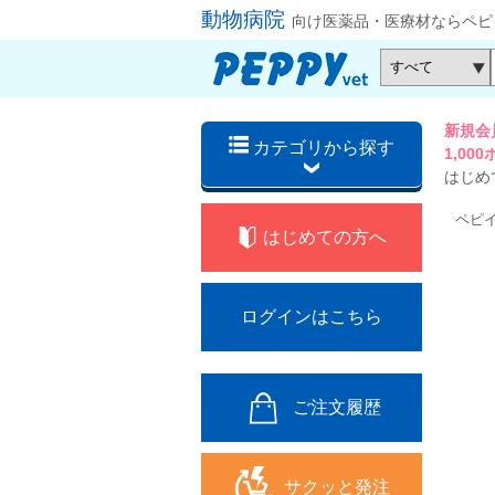
動物病院
向け医薬品・医療材ならペピ
新規会
カテゴリから探す
1,0
はじめ
ペピ
はじめての方へ
ログインはこちら
ご注文履歴
サクッと発注