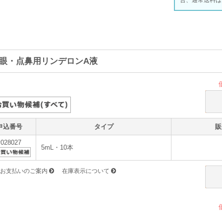
合、通常送料は
眼・点鼻用リンデロンA液
申込番号
タイプ
販
v028027
5mL・10本
お支払いのご案内
在庫表示について