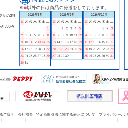
※
■
以外の日は商品の発送をしております。
2026年8月
2026年9月
2026年10月
支払の3種
日
月
火
水
木
金
土
日
月
火
水
木
金
土
日
月
火
水
木
金
土
き330円
1
1
2
3
4
5
1
2
3
。
2
3
4
5
6
7
8
6
7
8
9
10
11
12
4
5
6
7
8
9
10
9
10
11
12
13
14
15
13
14
15
16
17
18
19
11
12
13
14
15
16
17
16
17
18
19
20
21
22
20
21
22
23
24
25
26
18
19
20
21
22
23
24
23
24
25
26
27
28
29
27
28
29
30
25
26
27
28
29
30
31
30
31
るご質問
会社概要
特定商取引法に関する表示について
プライバシーポ