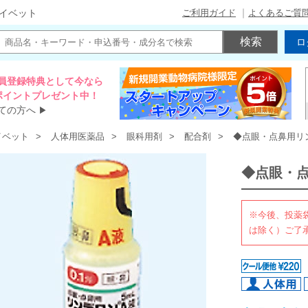
ご利用ガイド
よくあるご質
イベット
ロ
員登録特典として今なら
00ポイントプレゼント中！
ての方へ
▶
イベット
人体用医薬品
眼科用剤
配合剤
◆点眼・点鼻用リ
◆点眼・
※今後、投薬
は除く）ご了