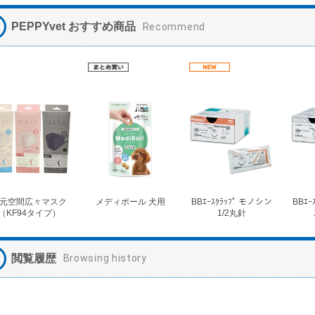
PEPPYvet おすすめ商品
Recommend
元空間広々マスク
メディボール 犬用
BBｴｰｽｸﾗｯﾌﾟ モノシン
BBｴｰ
（KF94タイプ）
1/2丸針
閲覧履歴
Browsing history