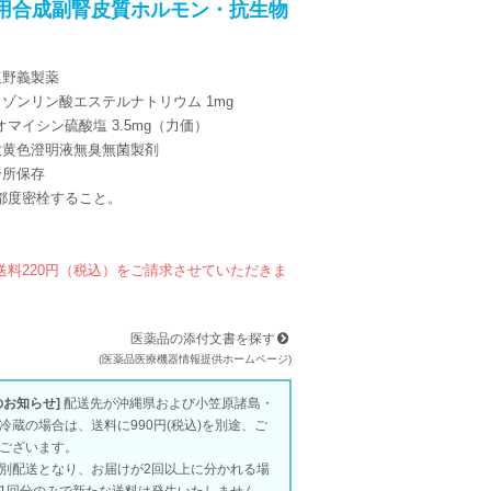
用合成副腎皮質ホルモン・抗生物
塩野義製薬
ゾンリン酸エステルナトリウム 1mg
ン硫酸塩 3.5mg（力価）
微黄色澄明液無臭無菌製剤
冷所保存
密栓すること。
送料220円（税込）をご請求させていただきま
医薬品の添付文書を探す
(医薬品医療機器情報提供ホームページ)
のお知らせ]
配送先が沖縄県および小笠原諸島・
冷蔵の場合は、送料に990円(税込)を別途、ご
ございます。
別配送となり、お届けが2回以上に分かれる場