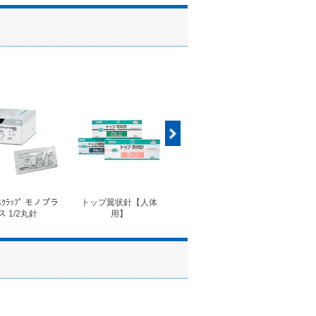
ｽｸﾗｯﾌﾟ モノプラ
トップ翼状針【人体
◆フォルテコール錠
◆コ
ス 1/2丸針
用】