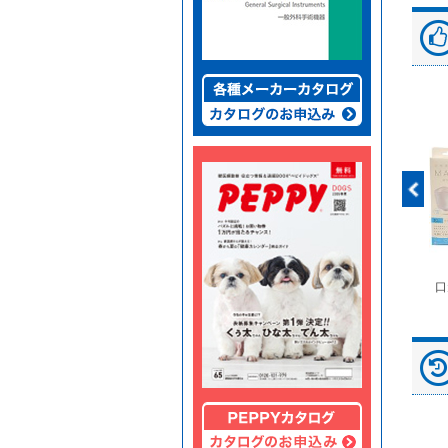
富士ドライケムスライ
◆劇)ｲｿﾌﾙﾗﾝ吸入麻酔
ペピイマジカルシーツ
口
ド（動物用）
液｢VTRS｣ ｳﾞｨｱﾄﾘｽ...
（中厚型ペットシー
ツ）